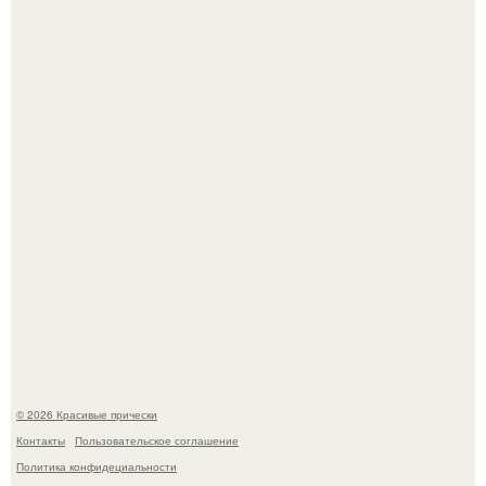
Алина загитова показала фото с выпускного в РАНХиГС.
Красивая кожа начинается не с дорогой косметики, а с
правильного ухода.
© 2026 Красивые прически
Контакты
Пользовательское соглашение
Политика конфидециальности