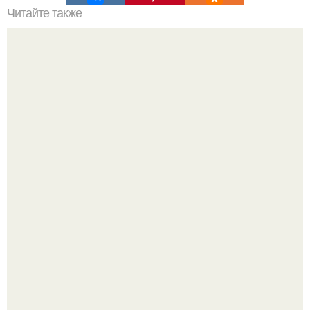
Читайте также
Схемы окрашивания омбре шатуш балаяж. Как выбрать
окрашивание для себя
Многие держат касторовое масло дома только для волос
или ресниц.