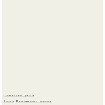
Алина загитова показала фото с выпускного в РАНХиГС.
Красивая кожа начинается не с дорогой косметики, а с
правильного ухода.
© 2026 Красивые прически
Контакты
Пользовательское соглашение