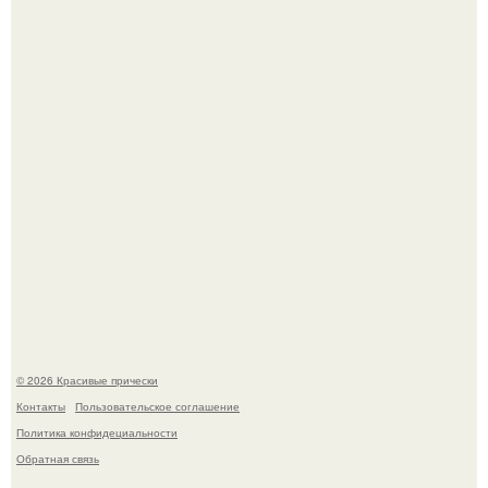
В том случае, если у вас новая стрижка (как у маши), вам
точно нужна фотосессия!
Это точно стоит заморозить!
© 2026 Красивые прически
Контакты
Пользовательское соглашение
Политика конфидециальности
Обратная связь