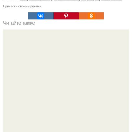
Прически своими руками
Читайте также
Челлендж 7 СЕКУНД. 7 Second Challenge - ваш друг дает
вам задание, вы должны выполнить его всего за 7
секунд.