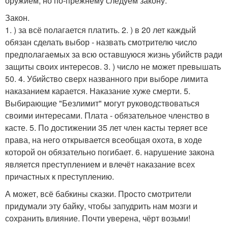
оружием, но по-прежнему следуем закону:
Закон.
1. ) за всё полагается платить. 2. ) в 20 лет каждый
обязан сделать выбор - назвать смотрителю число
предполагаемых за всю оставшуюся жизнь убийств ради
защиты своих интересов. 3. ) число не может превышать
50. 4. Убийство сверх названного при выборе лимита
наказанием карается. Наказание хуже смерти. 5.
Выбирающие "Безлимит" могут руководствоваться
своими интересами. Плата - обязательное членство в
касте. 5. По достижении 35 лет член касты теряет все
права, на него открывается всеобщая охота, в ходе
которой он обязательно погибает. 6. нарушение закона
является преступлением и влечёт наказание всех
причастных к преступлению.
А может, всё бабкины сказки. Просто смотрители
придумали эту байку, чтобы запудрить нам мозги и
сохранить влияние. Почти уверена, чёрт возьми!