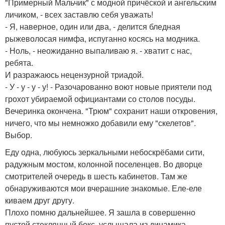
"Примерный Мальчик" с модной причёской и ангельским
личиком, - всех заставлю себя уважать!
- Я, наверное, один или два, - делится бледная
рыжеволосая нимфа, испуганно косясь на модника.
- Ноль, - неожиданно выпаливаю я. - хватит с нас,
ребята.
И разражаюсь нецензурной триадой.
- У - у - у - у! - Разочарованно воют новые приятели под
грохот убираемой официантами со столов посуды.
Вечеринка окончена. "Трюм" сохранит наши откровения,
ничего, что мы немножко добавили ему "скелетов".
Выбор.
Еду одна, любуюсь зеркальными небоскрёбами сити,
радужным мостом, колонной поселенцев. Во дворце
смотрителей очередь в шесть кабинетов. Там же
обнаруживаются мои вчерашние знакомые. Еле-еле
киваем друг другу.
Плохо помню дальнейшее. Я зашла в совершенно
пустой стеклянный бокс, услышала из динамика