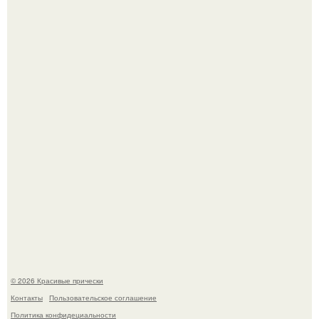
Борющийся с раком поджелудочной железы Евгений
Алдонин вернулся в Москву после почти года лечения в
Германии.
"Начался новый роман?
© 2026 Красивые прически
Контакты
Пользовательское соглашение
Политика конфидециальности