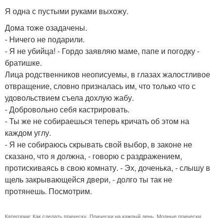
Я одна с пустыми руками выхожу.
Дома тоже озадачены.
- Ничего не подарили.
- Я не убийца! - Гордо заявляю маме, папе и погодку -
братишке.
Лица родственников неописуемы, в глазах жалостливое
отвращение, словно призналась им, что только что с
удовольствием съела дохлую жабу.
- Добровольно себя кастрировать.
- Ты же не собираешься теперь кричать об этом на
каждом углу.
- Я не собираюсь скрывать свой выбор, в законе не
сказано, что я должна, - говорю с раздражением,
протискиваясь в свою комнату. - Эх, доченька, - слышу в
щель закрывающейся двери, - долго ты так не
протянешь. Посмотрим.
Категории:
Как сделать прическу
,
Прически на каждый день
,
Модные прически
,