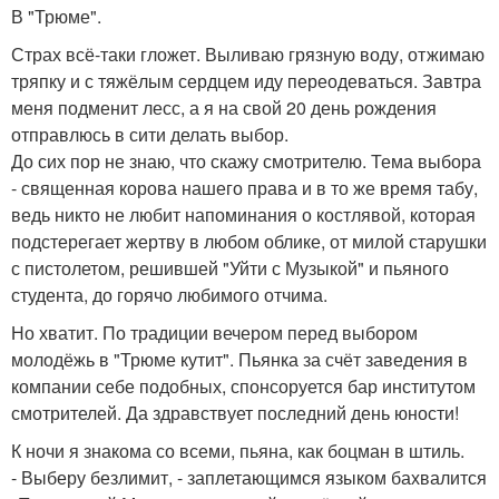
В "Трюме".
Страх всё-таки гложет. Выливаю грязную воду, отжимаю
тряпку и с тяжёлым сердцем иду переодеваться. Завтра
меня подменит лесс, а я на свой 20 день рождения
отправлюсь в сити делать выбор.
До сих пор не знаю, что скажу смотрителю. Тема выбора
- священная корова нашего права и в то же время табу,
ведь никто не любит напоминания о костлявой, которая
подстерегает жертву в любом облике, от милой старушки
с пистолетом, решившей "Уйти с Музыкой" и пьяного
студента, до горячо любимого отчима.
Но хватит. По традиции вечером перед выбором
молодёжь в "Трюме кутит". Пьянка за счёт заведения в
компании себе подобных, спонсоруется бар институтом
смотрителей. Да здравствует последний день юности!
К ночи я знакома со всеми, пьяна, как боцман в штиль.
- Выберу безлимит, - заплетающимся языком бахвалится