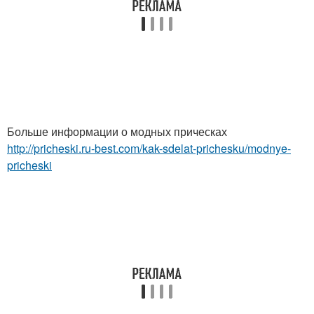
Больше информации о модных прическах
http://pricheski.ru-best.com/kak-sdelat-prichesku/modnye-
pricheski