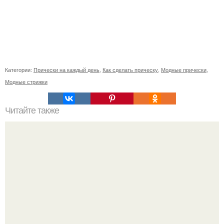
Категории:
Прически на каждый день
,
Как сделать прическу
,
Модные прически
,
Модные стрижки
Читайте также
Схемы плетения красивых кос.