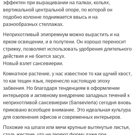
эффектен при выращивании на палках, кольях,
вертикальной центральной опоре, по которой он
подобно колонне поднимается ввысь и на
разнообразных стеллажах.
Неприхотливый эпипремнум можно вырастить и на
ярком освещении, и в полутени. Он хорошо переносит
стрижку, позволяет использовать удобрения длительного
действия и не боится засух.
Новый взлет сансевиерии.
Комнатное растение, у нас известное то как щучий хвост,
то как тещин язык, перенесло настоящую эпоху
забвения. Но благодаря тенденциям в оформлении
интерьеров и активному внедрению западных течений к
неприхотливой сансевиерии (Sansevieria) сегодня вновь
приковано всеобщее внимание. Это идеальная культура
для озеленения офисов и современных интерьеров.
Похожие на шпаги или мечи крупные вытянутые листья,
столь жесткие, что не теряют форму даже при