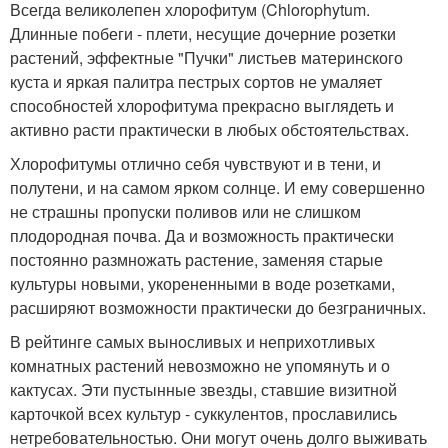
Всегда великолепен хлорофитум (Chlorophytum.
Длинные побеги - плети, несущие дочерние розетки
растений, эффектные "Пучки" листьев материнского
куста и яркая палитра пестрых сортов не умаляет
способностей хлорофитума прекрасно выглядеть и
активно расти практически в любых обстоятельствах.
Хлорофитумы отлично себя чувствуют и в тени, и
полутени, и на самом ярком солнце. И ему совершенно
не страшны пропуски поливов или не слишком
плодородная почва. Да и возможность практически
постоянно размножать растение, заменяя старые
культуры новыми, укорененными в воде розетками,
расширяют возможности практически до безграничных.
В рейтинге самых выносливых и неприхотливых
комнатных растений невозможно не упомянуть и о
кактусах. Эти пустынные звезды, ставшие визитной
карточкой всех культур - суккулентов, прославились
нетребовательностью. Они могут очень долго выживать