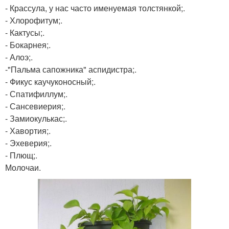
- Крассула, у нас часто именуемая толстянкой;.
- Хлорофитум;.
- Кактусы;.
- Бокарнея;.
- Алоэ;.
-"Пальма сапожника" аспидистра;.
- Фикус каучуконосный;.
- Спатифиллум;.
- Сансевиерия;.
- Замиокулькас;.
- Хавортия;.
- Эхеверия;.
- Плющ;.
Молочаи.