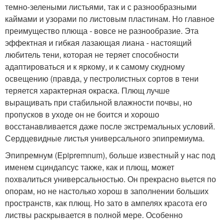
темно-зелеными листьями, так и с разнообразными
каймами и узорами по листовым пластинам. Но главное
преимущество плюща - вовсе не разнообразие. Эта
эффектная и гибкая лазающая лиана - настоящий
любитель тени, которая не теряет способности
адаптироваться и к яркому, и к самому скудному
освещению (правда, у пестролистных сортов в тени
теряется характерная окраска. Плющ лучше
выращивать при стабильной влажности почвы, но
пропусков в уходе он не боится и хорошо
восстанавливается даже после экстремальных условий.
Сердцевидные листья универсального эпипремиума.
Эпипремнум (Epipremnum), больше известный у нас под
именем сциндапсус также, как и плющ, может
похвалиться универсальностью. Он прекрасно вьется по
опорам, но не настолько хорош в заполнении больших
пространств, как плющ. Но зато в ампелях красота его
листвы раскрывается в полной мере. Особенно