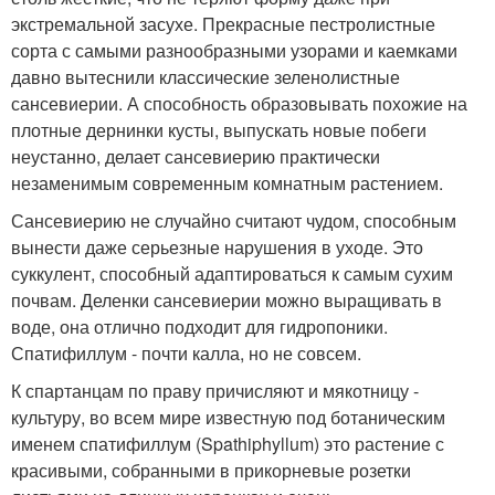
экстремальной засухе. Прекрасные пестролистные
сорта с самыми разнообразными узорами и каемками
давно вытеснили классические зеленолистные
сансевиерии. А способность образовывать похожие на
плотные дернинки кусты, выпускать новые побеги
неустанно, делает сансевиерию практически
незаменимым современным комнатным растением.
Сансевиерию не случайно считают чудом, способным
вынести даже серьезные нарушения в уходе. Это
суккулент, способный адаптироваться к самым сухим
почвам. Деленки сансевиерии можно выращивать в
воде, она отлично подходит для гидропоники.
Спатифиллум - почти калла, но не совсем.
К спартанцам по праву причисляют и мякотницу -
культуру, во всем мире известную под ботаническим
именем спатифиллум (Spathiphyllum) это растение с
красивыми, собранными в прикорневые розетки