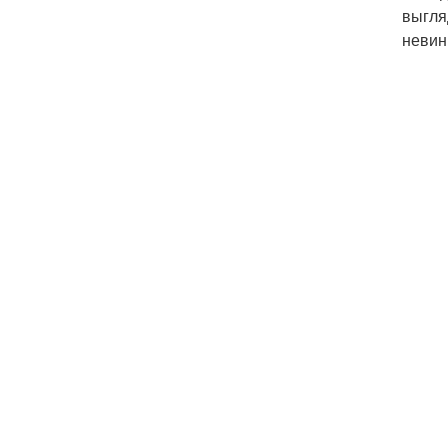
выгля
невин