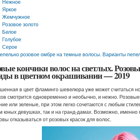
Нежное
Яркое
Жемчужное
Розовое золото
Белое
Голубое
Серое
епельно розовое омбре на темные волосы. Варианты пепе
овые кончики волос на светлых. Розовы
нды в цветном окрашивании — 2019
шенная в цвет фламинго шевелюра уже может считаться но
ков смотрится одновременно и необычно, и нежно. Розовые
иние или зеленые, при этом легко сочетаются с любым стиле
м юных девушках, так и на гранд-дамах. Возможно, именно п
товы отказываться от розовых красок для волос.