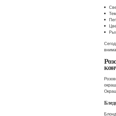
Све
Тем
Пеп
Цве
Ры
Сегод
внима
Роз
кон
Розов
окраш
Окраш
Блед
Блонд