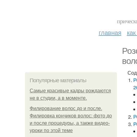
прическ
главная
как
Роз
вол
Сод
Р
Популярные материалы
2
Самые красивые кадры рождаются
не в студии, а в моменте.
Филирование волос до и после.
Филировка кончиков волос: фото до
Р
и после процедуры, а также видео-
Р
уроки по этой теме