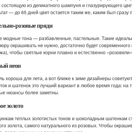
x, состоящую из деликатного шампуня и глазурирующего цве
ьтат — до 65 дней цвет остается таким же, каким был сразу
ельно-розовые пряди
 модные тона — разбавленные, пастельные. Такие идеальн
юру окрашивать не нужно, достаточно будет современного 
жа), чтобы светлые корни плавно и естественно «розовели»
вый неон
ль хороша для лета, а вот ближе к зиме дизайнеры советуют
ток и шатенок это лучший вариант в любое время года: на
ые нюансы более заметны.
ое золото
инкам теплых золотистых тонов и шоколадным шатенкам с
ого золота, самого натурального из розовых. Чтобы окраш