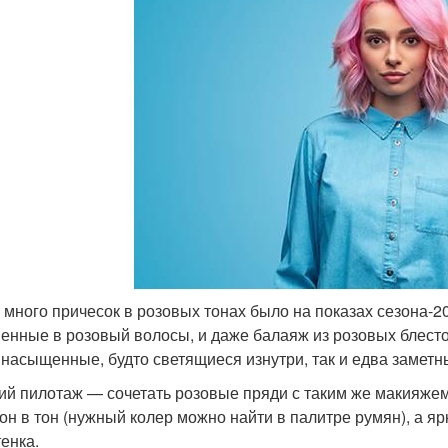
 много причесок в розовых тонах было на показах сезона-2
енные в розовый волосы, и даже балаяж из розовых блесток
 насыщенные, будто светящиеся изнутри, так и едва замет
й пилотаж — сочетать розовые пряди с таким же макияжем 
тон в тон (нужный колер можно найти в палитре румян), а я
тенка.