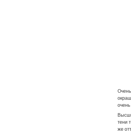
Очень
окраш
очень
Высши
тени 
же от