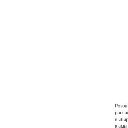
Розов
рассч
выбир
вымыв