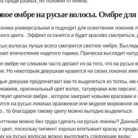
ть пряди разных, но похожих оттенков.
овое омбре на русые волосы. Омбре для
ехника универсальная и подходит для осветления локонов 
ного цвета . Эффект останется и будет красиво смотреться,
сых волосах лучше всего смотрится светлое омбре. Выгляди
кает впечатление надетого парика. Прическа выглядит нату
е омбре не слишком часто делают из-за того, что на русых 
ое. Но некоторым девушкам нравится на своих локонах име
ые девушки предпочитают как-то выделяться из толпы, им
 макияж, оригинальный цвет волос, татуировки или пирсинг.
твует цветное омбре , которое заиграет новыми красками и
ится на русых локонах оранжевое или модное морковное ом
о , то благодаря такому цвету можно выгодно выделиться.
 оттенки можно без труда сделать на русые локоны? Данны
 цвет, поскольку пигмент хорошо впитывает краску и предв
му на русых волосах можно выполнить следующие виды: