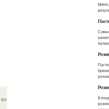
Matri
резул
Паст
Самые
шевел
балая
Розо
Пасте
брюне
розов
Розов
⇦
Блонд
розов