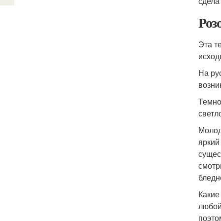
сдела
Роз
Эта т
исход
На ру
возни
Темно
светл
Молод
яркий
сущес
смотр
бледн
Какие
любой
поэто