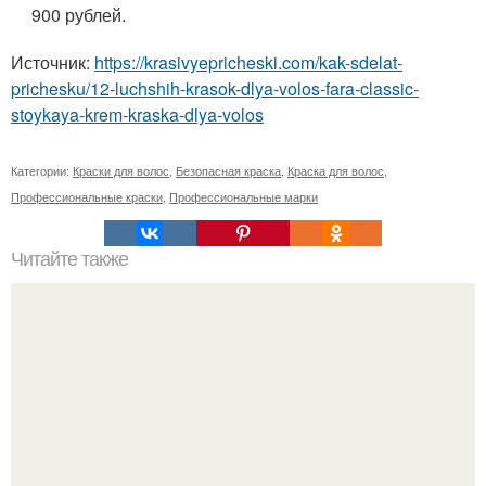
900 рублей.
Источник:
https://krasivyepricheski.com/kak-sdelat-
prichesku/12-luchshih-krasok-dlya-volos-fara-classic-
stoykaya-krem-kraska-dlya-volos
Категории:
Краски для волос
,
Безопасная краска
,
Краска для волос
,
Профессиональные краски
,
Профессиональные марки
Читайте также
Как лучше спать с собранными волосами или
распущенными. Эффективный уход за волосами перед