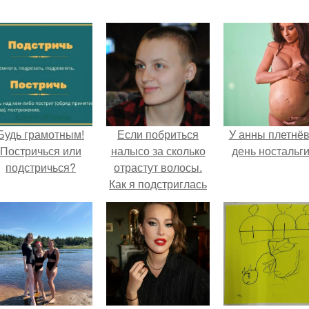
Будь грамотным!
Если побриться
У анны плетнё
Постричься или
налысо за сколько
день ностальги
подстричься?
отрастут волосы.
Как я подстриглась
налысо и как
изменились волосы
после этого