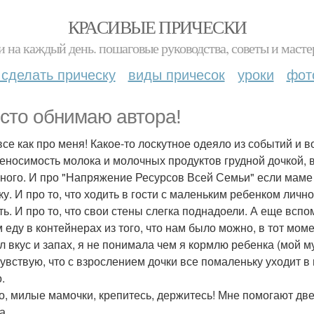
КРАСИВЫЕ ПРИЧЕСКИ
и на каждый день. пошаговые руководства, советы и масте
 сделать прическу
виды причесок
уроки
фот
сто обнимаю автора!
 все как про меня! Какое-то лоскутное одеяло из событий и
еносимость молока и молочных продуктов грудной дочкой, вс
ного. И про "Напряжение Ресурсов Всей Семьи" если маме в
у. И про то, что ходить в гости с маленьким ребенком лично
ть. И про то, что свои стены слегка поднадоели. А еще всп
 еду в контейнерах из того, что нам было можно, в тот мом
л вкус и запах, я не понимала чем я кормлю ребенка (мой 
чувствую, что с взрослением дочки все помаленьку уходит в
.
то, милые мамочки, крепитесь, держитесь! Мне помогают две 
а.