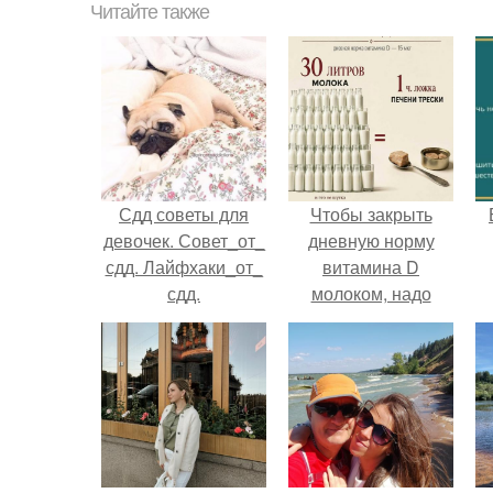
Читайте также
Сдд советы для
Чтобы закрыть
девочек. Совет_от_
дневную норму
сдд. Лайфхаки_от_
витамина D
сдд.
молоком, надо
выпить 30 литров
или съесть одну
чайную ложку
печени трески.