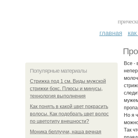
прическ
главная
как
Про
Все -
непер
Популярные материалы
молоч
Стрижка под 1 см. Виды мужской
стрижк
стрижки бокс. Плюсы и минусы,
следи
технология выполнения
мужем
Как понять в какой цвет покрасить
пропа
волосы. Как подобрать цвет волос
Но я 
по цветотипу внешности?
можно
Так ч
Моника беллуччи, наша вечная
правд