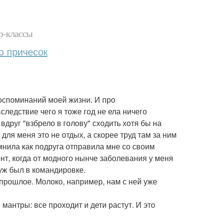
р-классы
о причесок
 воспоминаний моей жизни. И про
ледствие чего я тоже год не ела ничего
друг "взбрело в голову" сходить хотя бы на
 для меня это не отдых, а скорее труд там за ним
омнила как подруга отправила мне со своим
ент, когда от модного нынче заболевания у меня
муж был в командировке.
 прошлое. Молоко, например, нам с ней уже
мантры: все проходит и дети растут. И это