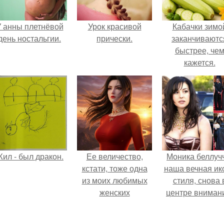
 анны плетнёвой
Урок красивой
Кабачки зимо
день ностальгии.
прически.
заканчиваютс
быстрее, че
кажется.
ил - был дракон.
Ее величество,
Моника беллуч
кстати, тоже одна
наша вечная ик
из моих любимых
стиля, снова 
женских
центре вниман
персонажей.