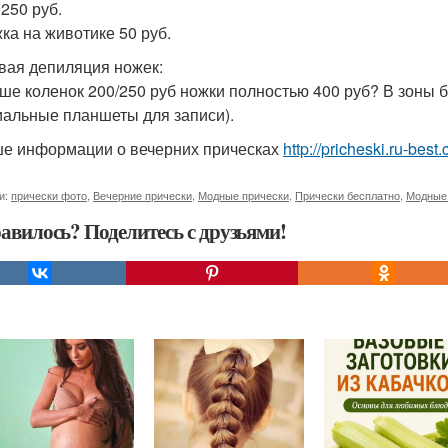
 250 руб.
ка на животике 50 руб.
вая депиляция ножек:
ше коленок 200/250 руб ножки полностью 400 руб? В зоны 
иальные планшеты для записи).
е информации о вечерних прическах
http://pricheski.ru-bes
и:
прически фото
,
Вечерние прически
,
Модные прически
,
Прически бесплатно
,
Модные
авилось? Поделитесь с друзьями!