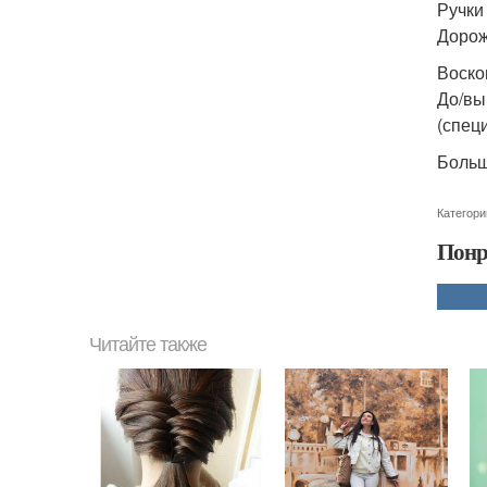
Ручки
Дорож
Воско
До/вы
(спец
Больш
Категори
Понр
Читайте также