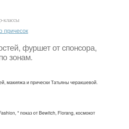
р-классы
о причесок
остей, фуршет от спонсора,
по зонам.
вей, макияжа и прически Татьяны черакшевой.
ashion, * показ от Bewitch, Florang, космокот