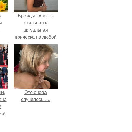
й
Брейды - хвост -
я
стильная и
м
актуальная
прическа на любой
случай.
чи,
Это снова
она
случилось ….
в
ия!