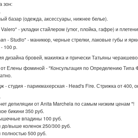
а зон:
.
ный базар (одежда, аксессуары, нижнее белье).
 Valero" - укладки стайлером (утюг, плойка, гафре) и плетени
isan - Studio" - маникюр, черные стрелки, лаковые губы и яр
- 100 р.
дия дизайна бровей, макияжа и прически Татьяны черакшево
а от Елены фоминой - "Консультация по Определению Типа 
атно.
ж - студия - парикмахерская - Head's Fire. Стрижка от 400,
.
инет депиляции от Anita Marchela по самым низким ценам *!
кое бикини 350 руб.
шечные впадины 100 руб.
 до/выше коленок 250/300 руб.
 полностью 500 руб.