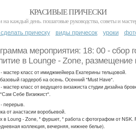
КРАСИВЫЕ ПРИЧЕСКИ
и на каждый день. пошаговые руководства, советы и масте
 сделать прическу
виды причесок
уроки
фот
грамма мероприятия: 18: 00 - сбор г
питие в Lounge - Zone, размещение 
0 - мастер класс от имиджмейкера Екатерины тельцовой.
 базовый гардероб на осень. Осенний "Must Have".
0 - мастер класс от ведущего визажиста студии дизайна бро
 "Сам Себе Визижист".
 - перерыв.
мка от анастасии воробьевой.
х в Loung - Zone, * фуршет, * работа с фотографом от NSK. F
едневная коллекция, вечерняя, нижнее белье).