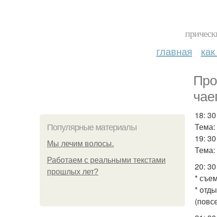
прическ
главная
как
Про
чае
18: 3
Тема:
Популярные материалы
19: 3
Мы лечим волосы.
Тема:
Работаем с реальными текстами
20: 30
прошлых лет?
* съе
* отды
(повс