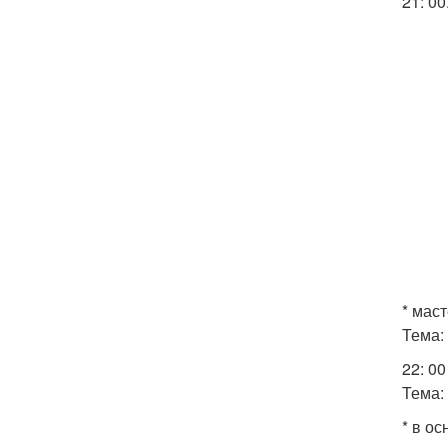
21: 00
* мас
Тема:
22: 0
Тема:
* в ос