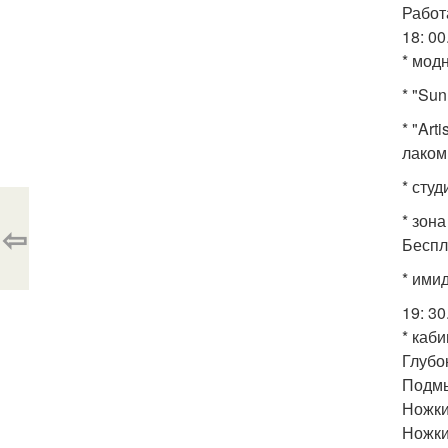
Работ
18: 00
* мод
* "Sun
* "Art
лаком 
* сту
* зон
⇦
Беспл
* имид
19: 30
* каб
Глубо
Подмы
Ножки
Ножки