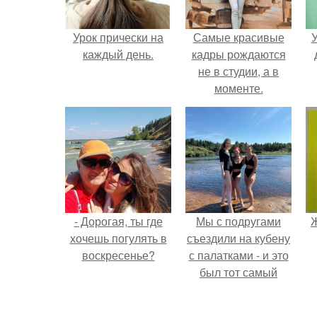
Урок прически на
Самые красивые
У
каждый день.
кадры рождаются
не в студии, а в
моменте.
- Дорогая, ты где
Мы с подругами
Ж
хочешь погулять в
съездили на кубену
воскресенье?
с палатками - и это
был тот самый
отдых, после
которого долго