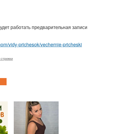
будет работать предварительная записи
t.com/vidy-prichesok/vechernie-pricheski
 стрижки