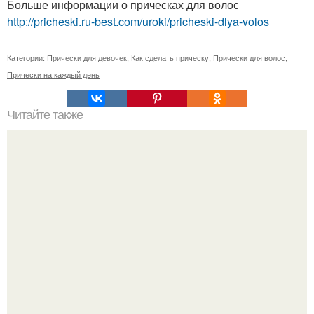
Больше информации о прическах для волос
http://pricheski.ru-best.com/uroki/pricheski-dlya-volos
Категории:
Прически для девочек
,
Как сделать прическу
,
Прически для волос
,
Прически на каждый день
Читайте также
20 вещей, которые делают из тебя на вид старую
взрослую женщину!