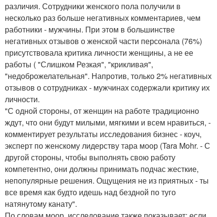
различия. Сотрудники женского пола получили в
несколько раз больше негативных комментариев, чем
работники - мужчины. При этом в большинстве
негативных отзывов о женской части персонала (76%)
присутствовала критика личности женщины, а не ее
работы ( "Слишком Резкая", "крикливая",
"недоброжелательная". Напротив, только 2% негативных
отзывов о сотрудниках - мужчинах содержали критику их
личности.
"С одной стороны, от женщин на работе традиционно
ждут, что они будут милыми, мягкими и всем нравиться, -
комментирует результаты исследования бизнес - коуч,
эксперт по женскому лидерству тара моор (Tara Mohr. - С
другой стороны, чтобы выполнять свою работу
компетентно, они должны принимать подчас жесткие,
непопулярные решения. Ощущения не из приятных - ты
все время как будто идешь над бездной по туго
натянутому канату".
По словам моор, исследование также показывает: если