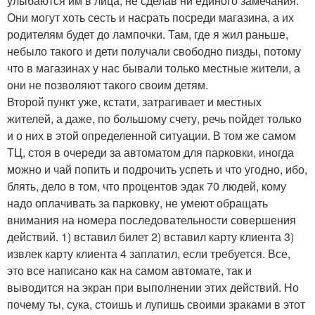
улыбаются им в лица, не сделав ни единого замечания.
Они могут хоть сесть и насрать посреди магазина, а их
родителям будет до лампочки. Там, где я жил раньше,
небыло такого и дети получали свободно пизды, потому
что в магазинах у нас бывали только местные жители, а
они не позволяют такого своим детям.
Второй пункт уже, кстати, затрагивает и местных
жителей, а даже, по большому счету, речь пойдет только
и о них в этой определенной ситуации. В том же самом
ТЦ, стоя в очереди за автоматом для парковки, иногда
можно и чай попить и подрочить успеть и что угодно, ибо,
блять, дело в том, что процентов эдак 70 людей, кому
надо оплачивать за парковку, не умеют обращать
внимания на номера последовательности совершения
действий. 1) вставил билет 2) вставил карту клиента 3)
извлек карту клиента 4 заплатил, если требуется. Все,
это все написано как на самом автомате, так и
выводится на экран при выполнении этих действий. Но
почему ты, сука, стоишь и лупишь своими зраками в этот