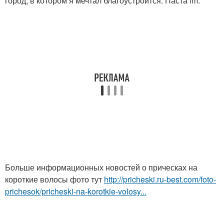
город, в котором я мечтал благоустроится. Паста lm.
Больше информационных новостей о прическах на
короткие волосы фото тут
http://pricheski.ru-best.com/foto-
prichesok/pricheski-na-korotkie-volosy...