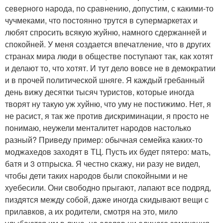
северного народа, по сравнению, допустим, с какими-то
чучмеками, что постоянно трутся в супермаркетах и
любят спросить всякую жуйню, намного сдержанней и
спокойней. У меня создается впечатление, что в других
странах мира люди в обществе поступают так, как хотят
и делают то, что хотят. И тут дело вовсе не в демократии
и в прочей политической шняге. Я каждый гребанный
день вижу десятки тысяч туристов, которые иногда
творят ну такую уж хуйню, что уму не постижимо. Нет, я
не расист, я так же против дискриминации, я просто не
понимаю, неужели менталитет народов настолько
разный? Приведу пример: обычная семейка каких-то
моджахедов заходят в ТЦ. Пусть их будет пятеро: мать,
батя и 3 отпрыска. Я честно скажу, ни разу не видел,
чтобы дети таких народов были спокойными и не
хуебесили. Они свободно прыгают, лапают все подряд,
пиздятся между собой, даже иногда скидывают вещи с
прилавков, а их родители, смотря на это, мило