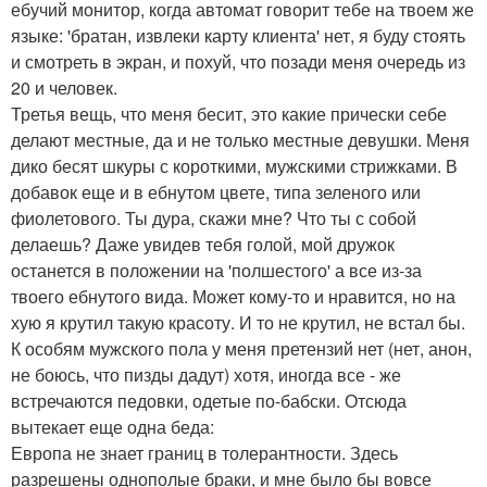
ебучий монитор, когда автомат говорит тебе на твоем же
языке: 'братан, извлеки карту клиента' нет, я буду стоять
и смотреть в экран, и похуй, что позади меня очередь из
20 и человек.
Третья вещь, что меня бесит, это какие прически себе
делают местные, да и не только местные девушки. Меня
дико бесят шкуры с короткими, мужскими стрижками. В
добавок еще и в ебнутом цвете, типа зеленого или
фиолетового. Ты дура, скажи мне? Что ты с собой
делаешь? Даже увидев тебя голой, мой дружок
останется в положении на 'полшестого' а все из-за
твоего ебнутого вида. Может кому-то и нравится, но на
хую я крутил такую красоту. И то не крутил, не встал бы.
К особям мужского пола у меня претензий нет (нет, анон,
не боюсь, что пизды дадут) хотя, иногда все - же
встречаются педовки, одетые по-бабски. Отсюда
вытекает еще одна беда:
Европа не знает границ в толерантности. Здесь
разрешены однополые браки, и мне было бы вовсе