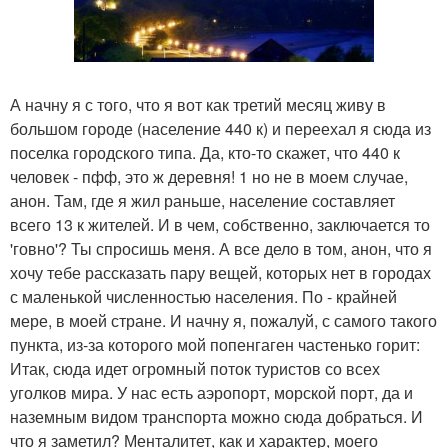
А начну я с того, что я вот как третий месяц живу в
большом городе (население 440 к) и переехал я сюда из
поселка городского типа. Да, кто-то скажет, что 440 к
человек - пфф, это ж деревня! 1 но не в моем случае,
анон. Там, где я жил раньше, население составляет
всего 13 к жителей. И в чем, собственно, заключается то
'говно'? Ты спросишь меня. А все дело в том, анон, что я
хочу тебе рассказать пару вещей, которых нет в городах
с маленькой численностью населения. По - крайней
мере, в моей стране. И начну я, пожалуй, с самого такого
пункта, из-за которого мой попенгаген частенько горит:
Итак, сюда идет огромный поток туристов со всех
уголков мира. У нас есть аэропорт, морской порт, да и
наземным видом транспорта можно сюда добраться. И
что я заметил? Менталитет, как и характер, моего