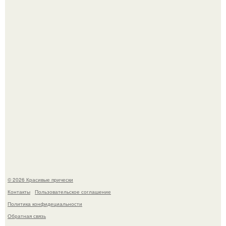
Жил - был дракон.
Моника беллуччи, наша вечная икона стиля, снова в
центре внимания!
© 2026 Красивые прически
Контакты
Пользовательское соглашение
Политика конфидециальности
Обратная связь