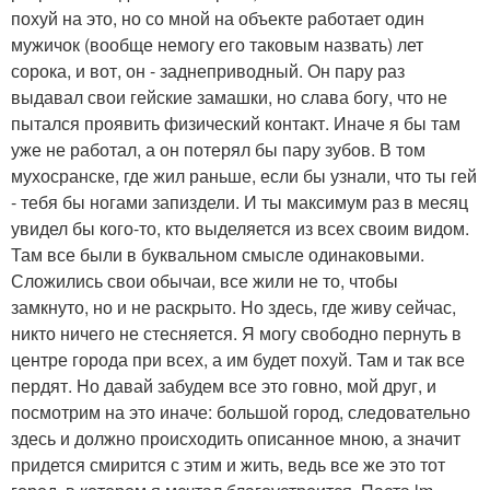
похуй на это, но со мной на объекте работает один
мужичок (вообще немогу его таковым назвать) лет
сорока, и вот, он - заднеприводный. Он пару раз
выдавал свои гейские замашки, но слава богу, что не
пытался проявить физический контакт. Иначе я бы там
уже не работал, а он потерял бы пару зубов. В том
мухосранске, где жил раньше, если бы узнали, что ты гей
- тебя бы ногами запиздели. И ты максимум раз в месяц
увидел бы кого-то, кто выделяется из всех своим видом.
Там все были в буквальном смысле одинаковыми.
Сложились свои обычаи, все жили не то, чтобы
замкнуто, но и не раскрыто. Но здесь, где живу сейчас,
никто ничего не стесняется. Я могу свободно пернуть в
центре города при всех, а им будет похуй. Там и так все
пердят. Но давай забудем все это говно, мой друг, и
посмотрим на это иначе: большой город, следовательно
здесь и должно происходить описанное мною, а значит
придется смирится с этим и жить, ведь все же это тот