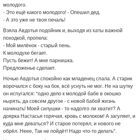
молодого.
- Это ещё какого молодого! - Опешил дед.
- А это уже не твоя печаль!
Взяла Авдотья подойник и, выходя из хаты важной
походкой, пропела:
- Мой милёнок - старый пень.
К молодухе бегает.
Пусть бежит! А мне парнишка.
Предложенье сделает.
Ночью Авдотья спокойно как младенец спала. А старик
ворочался с боку на бок, всё уснуть не мог. Не на шутку
он испугался: "одно дело к молодой бабе в окошко
нырять, да совсем другое - с новой бабой жизнь
начинать! Моей силушки - то надолго ли хватит? А
доярка Настасья горячая, кровь с молоком! А загуляет, и
куда мне деваться? И старое потерял, и нового не
обрёл. Неее, Так не пойдёт! Надо что-то делать".