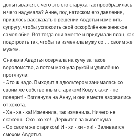
допытывался: с чего это его старуха так преобразилась
и чего надумала? Анне, под натиском его давления,
пришлось рассказать о решении Авдотьи изменить
супругу, чтобы успокоить своё оскорблённое женское
самолюбие. Вот тогда они вместе и придумали план, как
подстроить так, чтобы та изменила мужу со … своим же
мужем.
Сначала Авдотья осерчала на куму за такое
вероломство, а потом махнула рукой и удивлённо
протянула:
- Это ж надо. Выходит я адюльтером занималась со
своим же собственным стариком! Кому скажи - не
поверит! - Взглянула на Анну, и они вместе взорвались
от хохота.
- Ха - ха - ха! Изменила, так изменила. Ничего не
скажешь. Охо -хо-хо! - Держится за живот кума.
- Со своим же стариком! И - хи - хи - хи! - Заливается
смехом Авдотья.