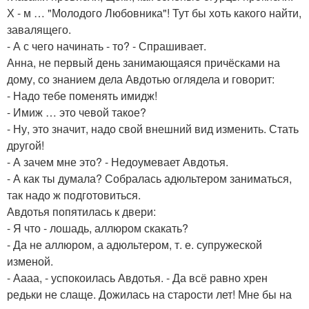
Х - м … "Молодого Любовника"! Тут бы хоть какого найти,
завалящего.
- А с чего начинать - то? - Спрашивает.
Анна, не первый день занимающаяся причёсками на
дому, со знанием дела Авдотью оглядела и говорит:
- Надо тебе поменять имидж!
- Имиж … это чевой такое?
- Ну, это значит, надо свой внешний вид изменить. Стать
другой!
- А зачем мне это? - Недоумевает Авдотья.
- А как ты думала? Собралась адюльтером заниматься,
так надо ж подготовиться.
Авдотья попятилась к двери:
- Я что - лошадь, аллюром скакать?
- Да не аллюром, а адюльтером, т. е. супружеской
изменой.
- Аааа, - успокоилась Авдотья. - Да всё равно хрен
редьки не слаще. Дожилась на старости лет! Мне бы на