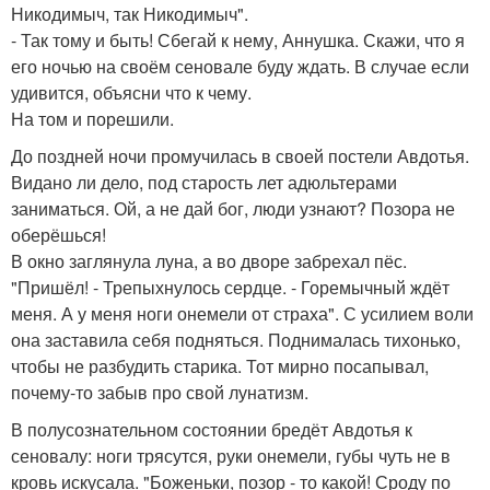
Никодимыч, так Никодимыч".
- Так тому и быть! Сбегай к нему, Аннушка. Скажи, что я
его ночью на своём сеновале буду ждать. В случае если
удивится, объясни что к чему.
На том и порешили.
До поздней ночи промучилась в своей постели Авдотья.
Видано ли дело, под старость лет адюльтерами
заниматься. Ой, а не дай бог, люди узнают? Позора не
оберёшься!
В окно заглянула луна, а во дворе забрехал пёс.
"Пришёл! - Трепыхнулось сердце. - Горемычный ждёт
меня. А у меня ноги онемели от страха". С усилием воли
она заставила себя подняться. Поднималась тихонько,
чтобы не разбудить старика. Тот мирно посапывал,
почему-то забыв про свой лунатизм.
В полусознательном состоянии бредёт Авдотья к
сеновалу: ноги трясутся, руки онемели, губы чуть не в
кровь искусала. "Боженьки, позор - то какой! Сроду по