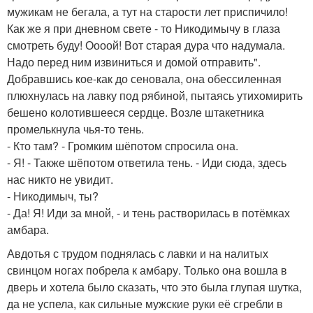
мужикам не бегала, а тут на старости лет приспичило!
Как же я при дневном свете - то Никодимычу в глаза
смотреть буду! Оооой! Вот старая дура что надумала.
Надо перед ним извиниться и домой отправить".
Добравшись кое-как до сеновала, она обессиленная
плюхнулась на лавку под рябиной, пытаясь утихомирить
бешено колотившееся сердце. Возле штакетника
промелькнула чья-то тень.
- Кто там? - Громким шёпотом спросила она.
- Я! - Также шёпотом ответила тень. - Иди сюда, здесь
нас никто не увидит.
- Никодимыч, ты?
- Да! Я! Иди за мной, - и тень растворилась в потёмках
амбара.
Авдотья с трудом поднялась с лавки и на налитых
свинцом ногах побрела к амбару. Только она вошла в
дверь и хотела было сказать, что это была глупая шутка,
да не успела, как сильные мужские руки её сгребли в