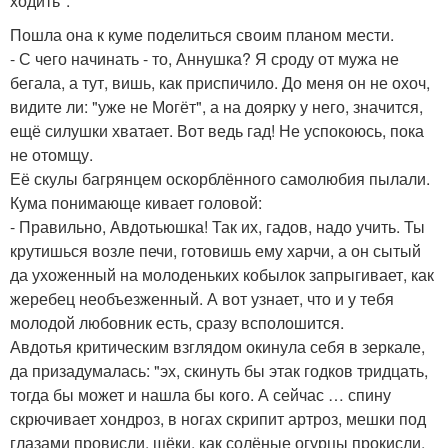
ходить".
Пошла она к куме поделиться своим планом мести.
- С чего начинать - то, Аннушка? Я сроду от мужа не
бегала, а тут, вишь, как приспичило. До меня он не охоч,
видите ли: "уже не Могёт", а на доярку у него, значится,
ещё силушки хватает. Вот ведь гад! Не успокоюсь, пока
не отомщу.
Её скулы багрянцем оскорблённого самолюбия пылали.
Кума понимающе кивает головой:
- Правильно, Авдотьюшка! Так их, гадов, надо учить. Ты
крутишься возле печи, готовишь ему харчи, а он сытый
да ухоженный на молоденьких кобылок запрыгивает, как
жеребец необъезженный. А вот узнает, что и у тебя
молодой любовник есть, сразу всполошится.
Авдотья критическим взглядом окинула себя в зеркале,
да призадумалась: "эх, скинуть бы этак годков тридцать,
тогда бы может и нашла бы кого. А сейчас … спину
скрючивает хондроз, в ногах скрипит артроз, мешки под
глазами провисли, щёки, как солёные огурцы прокисли.