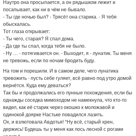
Наутро она просыпается, а он рядышком лежит и
посапывает, как ни в чём не бывало.
- Ты где ночью был? - Трясёт она старика. - Я тебя
обыскалась.
Тот глаза открывает:
- Ты чего, старая? Я спал дома.
- Да где ты спал, когда тебя не было.
- Ну … - потягивается он. - Выходит, я - лунатик. Ты меня
не тревожь, если по ночам бродить буду.
На том и порешили. И в самом деле, чего лунатика
тревожить - пусть себе гуляет, всё равно под утро домой
вернётся. Куда ему деваться?
Так бы и продолжались его лунные похождения, если бы
однажды соседка мимоходом не намекнула, что кто-то
видел, как её старик через окошко к моложавой и
одинокой доярке Настьке повадился лазить.
Ох, и взлютовала Авдотья! "Ну всё, старый хрен,
держись! Будешь ты у меня как лось лесной с рогами