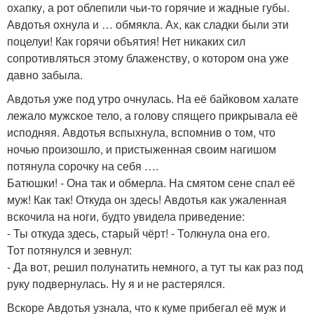
охапку, а рот облепили чьи-то горячие и жадные губы.
Авдотья охнула и … обмякла. Ах, как сладки были эти
поцелуи! Как горячи объятия! Нет никаких сил
сопротивляться этому блаженству, о котором она уже
давно забыла.
Авдотья уже под утро очнулась. На её байковом халате
лежало мужское тело, а голову спящего прикрывала её
исподняя. Авдотья вспыхнула, вспомнив о том, что
ночью произошло, и пристыженная своим нагишом
потянула сорочку на себя ….
Батюшки! - Она так и обмерла. На смятом сене спал её
муж! Как так! Откуда он здесь! Авдотья как ужаленная
вскочила на ноги, будто увидела приведение:
- Ты откуда здесь, старый чёрт! - Толкнула она его.
Тот потянулся и зевнул:
- Да вот, решил полунатить немного, а тут ты как раз под
руку подвернулась. Ну я и не растерялся.
Вскоре Авдотья узнала, что к куме прибегал её муж и