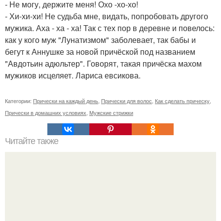
- Не могу, держите меня! Охо -хо-хо!
- Хи-хи-хи! Не судьба мне, видать, попробовать другого
мужика. Аха - ха - ха! Так с тех пор в деревне и повелось:
как у кого муж "Лунатизмом" заболевает, так бабы и
бегут к Аннушке за новой причёской под названием
"Авдотьин адюльтер". Говорят, такая причёска махом
мужиков исцеляет. Лариса евсикова.
Категории:
Прически на каждый день
,
Прически для волос
,
Как сделать прическу
,
Прически в домашних условиях
,
Мужские стрижки
Читайте также