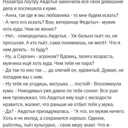
Назавтра поутру Авдотья закончила все свои домашние
дела и поспешила к куме.
- Анна, так где ж мы любовника - то мне будем искать?
- А чего его искать? Вон, ветеринар Федотыч - мужик
хоть куда. Чем не жених?
- Нет, - поморщилась Авдотья. - Уж больно пьёт он, не
просыхая. А кто пьёт, сама понимаешь, не могёт. Что я
ним делать - то буду?
- Ну, а Сергеич - агроном? Вдовец, твоего возраста,
мужчина ещё хоть куда. Чем тебе не пара?
- Да так-то оно так … да злючий он, ядовитый. Думаю, не
поладим мы с ним.
- Ну тебе не угодишь, матушка … постой! - Воскликнула
кума. - Никодимыч уже давно по тебе сохнет. Все уши
мне прожужжал, что Авдотья ему ещё с молодости
нравится, жалеет, что раньше не отбил тебя у мужа.
- Да? - Авдотья призадумалась. - "А что, он мужик ничего.
Хоть и не молод, а сохранился хорошо. Одинок,
работящ, пьёт культурно, - свою меру знает. Что ж -