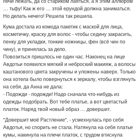
печи лежать, да со стариком лаяться, а я этим аллюром
… тьфу! Как ж его … этой ерундой должна заниматься.
Но делать нечего! Решила так решила.
Кума достала из комода пакетик с маской для лица,
косметичку, краску для волос - чтобы седину закрасить,
пенку для укладки, тонкие ножницы, фен (всё чин по
чину), и принялась за дело.
Повозиться пришлось не один час. Наконец на лице
Авдотьи появился мягкий и неброский макияж, а волосы
каштанового цвета закручены и уложены наверх. Только
она хотела было повернуться к зеркалу, чтобы взглянуть
на себя, да Анна не дала:
- Подожди - подожди! Надо сначала что-нибудь из
одежды подобрать. Вот тебе платье, а вот цветастый
платок. Наряд твой новый образ … довершит.
"Довершит моё Растление", - усмехнулась про себя
Авдотья, но спорить не стала. Натянула на себя платье
кумы, накинула на плечи платок, с трудом втиснула