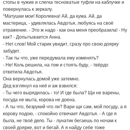
стопы в чужие и слегка тесноватые туфли на каблучке и
повернулась к зеркалу.
"Матушки мои! Королевна! Ай, да кума. Ай, да
мастерица, - удивлялась Авдотья, любуясь на своё
отражение. - Это ж надо - как она меня преобразила! - Ну
как? - Допытывается Анна.
- Нет слов! Мой старик увидит, сразу про свою доярку
забудет.
- Так ты что, уже передумала ему изменять?
- Не! Коль решила, на том и стоять буду, - твёрдо
ответила Авдотья.
Она вернулась домой уже затемно.
Дед взглянул на неё и аж взвился:
- Ты чего вырядилась - то! И где была? Щи не варены,
посуда не мыта, корова не доена.
- А ты что, безрукий что ли? Вари щи сам, мой посуду, а я
корову подою, - спокойно отвечает Авдотья. - А где я
была, не твоё дело. Ты - лунатик бегаешь по ночам к
своей доярке, вот и бегай. А я найду себе тоже