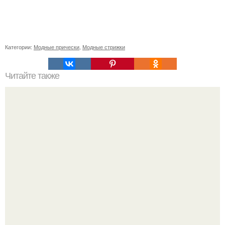
Категории:
Модные прически
,
Модные стрижки
Читайте также
Схема мужской стрижки. Классическая мужская стрижка
- точная пошаговая схема выполнения: