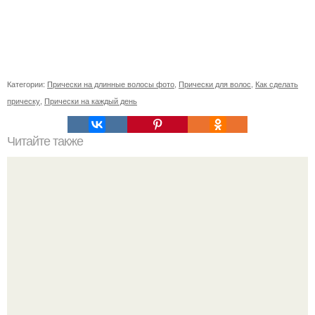
Категории:
Прически на длинные волосы фото
,
Прически для волос
,
Как сделать
прическу
,
Прически на каждый день
Читайте также
Челлендж 7 СЕКУНД. 7 Second Challenge - ваш друг дает
вам задание, вы должны выполнить его всего за 7
секунд.