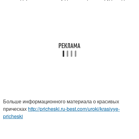
Больше информационного материала о красивых
прическах
http://pricheski.ru-best.com/uroki/krasivye-
pricheski