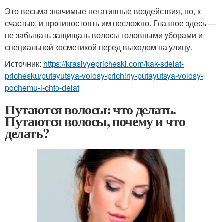
Это весьма значимые негативные воздействия, но, к
счастью, и противостоять им несложно. Главное здесь —
не забывать защищать волосы головными уборами и
специальной косметикой перед выходом на улицу.
Источник:
https://krasivyepricheski.com/kak-sdelat-
prichesku/putayutsya-volosy-prichiny-putayutsya-volosy-
pochemu-i-chto-delat
Путаются волосы: что делать.
Путаются волосы, почему и что
делать?