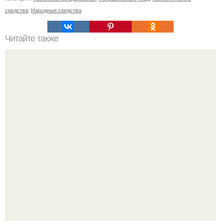
средства
,
Народные средства
Читайте также
Как лучше спать с собранными волосами или
распущенными. Эффективный уход за волосами перед
сном для их ночного восстановления