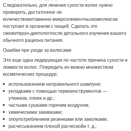
Следовательно, для лечения сухости волос нужно
проверить, достаточное ли
количество
витаминно-микроэлементных
комплексов
поступает в организм с пищей. Сделать это
сможет
врач-диетолог
после детального изучения вашего
обычного рациона питания.
Ошибки при уходе за волосами
Это еще одна лидирующая по частоте причина сухости и
ломкости волос. Повредить их можно множеством
косметических процедур:
использованием неправильного шампуня;
укладками с помощью термоинструментов —
утюжков, плоек и др.;
частыми сушками горячим воздухом;
химическими завивками;
злоупотреблением резинками или заколками;
расчесыванием плохой расческой
и т. д.
;