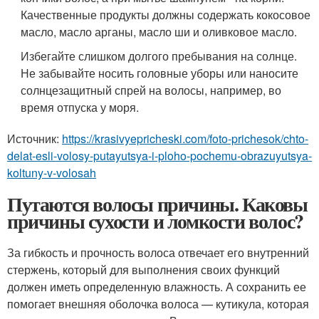
Качественные продукты должны содержать кокосовое
масло, масло арганы, масло ши и оливковое масло.
Избегайте слишком долгого пребывания на солнце.
Не забывайте носить головные уборы или наносите
солнцезащитный спрей на волосы, например, во
время отпуска у моря.
Источник:
https://krasivyepricheski.com/foto-prichesok/chto-
delat-esli-volosy-putayutsya-i-ploho-pochemu-obrazuyutsya-
koltuny-v-volosah
Путаются волосы причины. Каковы
причины сухости и ломкости волос?
За гибкость и прочность волоса отвечает его внутренний
стержень, который для выполнения своих функций
должен иметь определенную влажность. А сохранить ее
помогает внешняя оболочка волоса — кутикула, которая