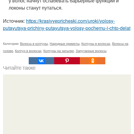
у волос начнут ослабевать барьерные функции и
локоны станут путаться.
Источник:
https://krasivyepricheski.com/uroki/volosy-
putayutsya-prichiny-putayutsya-volosy-pochemu-i-chto-delat
Категории:
Волосы в колтуны
,
Народные приметы
,
Колтуны в волосах
,
Волосы на
голове
,
Колтун в волосах
,
Колтуны на затылке
,
Запутанные волосы
Читайте также
Филлеры под глаза сколько держится. Плюсы и минусы
филлеров для кожи вокруг глаз