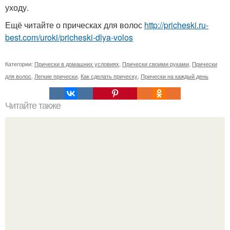
уходу.
Ещё читайте о прическах для волос
http://pricheski.ru-
best.com/uroki/pricheski-dlya-volos
Категории:
Прически в домашних условиях
,
Прически своими руками
,
Прически
для волос
,
Легкие прически
,
Как сделать прическу
,
Прически на каждый день
Читайте также
От чего защищает вас лишний вес?