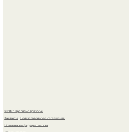
Моника беллуччи, наша вечная икона стиля, снова в
центре внимания!
Это снова случилось ….
© 2026 Красивые прически
Контакты
Пользовательское соглашение
Политика конфидециальности
Обратная связь