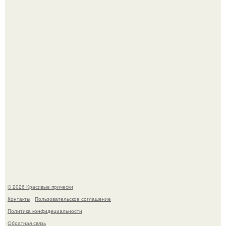
Моника беллуччи, наша вечная икона стиля, снова в
центре внимания!
Борющийся с раком поджелудочной железы Евгений
Алдонин вернулся в Москву после почти года лечения в
Германии.
© 2026 Красивые прически
Контакты
Пользовательское соглашение
Политика конфидециальности
Обратная связь