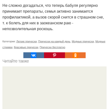
Не сложно догадаться, что теперь бабуля регулярно
принимает препараты, семья активно занимается
профилактикой, а вызов скорой снится в страшном сне,
т. к болеть для них в заокеанском раю -
непозволительная роскошь.
Категории:
Легкие прически
,
Прически на каждый день
,
Модные прически
,
Модные
стрижки
,
Красивые прически
,
Прически бесплатно
Читайте также
Крем для отбеливания интимных зон в аптеках