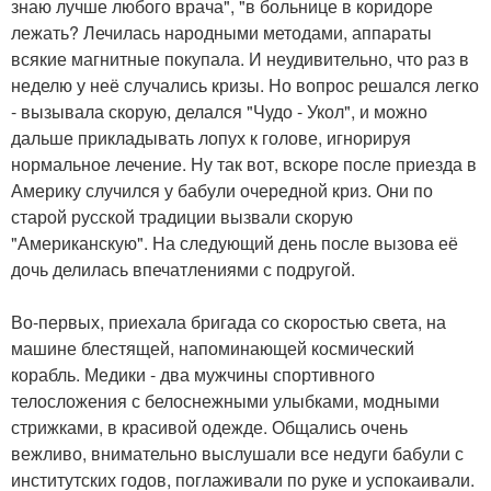
знаю лучше любого врача", "в больнице в коридоре
лежать? Лечилась народными методами, аппараты
всякие магнитные покупала. И неудивительно, что раз в
неделю у неё случались кризы. Но вопрос решался легко
- вызывала скорую, делался "Чудо - Укол", и можно
дальше прикладывать лопух к голове, игнорируя
нормальное лечение. Ну так вот, вскоре после приезда в
Америку случился у бабули очередной криз. Они по
старой русской традиции вызвали скорую
"Американскую". На следующий день после вызова её
дочь делилась впечатлениями с подругой.
Во-первых, приехала бригада со скоростью света, на
машине блестящей, напоминающей космический
корабль. Медики - два мужчины спортивного
телосложения с белоснежными улыбками, модными
стрижками, в красивой одежде. Общались очень
вежливо, внимательно выслушали все недуги бабули с
институтских годов, поглаживали по руке и успокаивали.