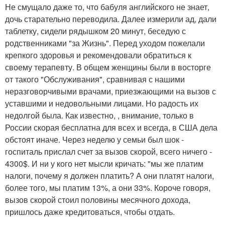
Не смущало даже то, что бабуля английского не знает,
дочь старательно переводила. Далее измерили ад, дали
таблетку, сидели рядышком 20 минут, беседую с
родственниками "за Жизнь". Перед уходом пожелали
крепкого здоровья и рекомендовали обратиться к
своему терапевту. В общем женщины были в восторге
от такого "Обслуживания", сравнивая с нашими
неразговорчивыми врачами, приезжающими на вызов с
уставшими и недовольными лицами. Но радость их
недолгой была. Как известно, , внимание, только в
России скорая бесплатна для всех и всегда, в США дела
обстоят иначе. Через неделю у семьи был шок -
госпиталь прислал счет за вызов скорой, всего ничего -
4300$. И ни у кого нет мысли кричать: "мы же платим
налоги, почему я должен платить? А они платят налоги,
более того, мы платим 13%, а они 33%. Короче говоря,
вызов скорой стоил половины месячного дохода,
пришлось даже кредитоваться, чтобы отдать.