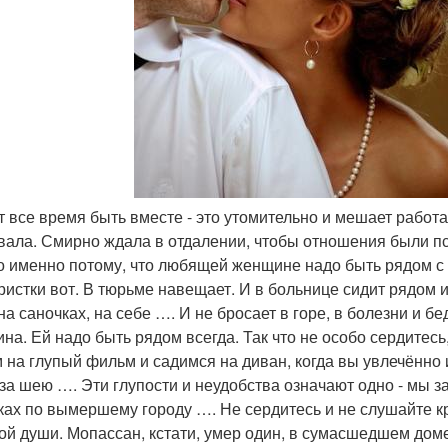
ет все время быть вместе - это утомительно и мешает работа
ала. Смирно ждала в отдалении, чтобы отношения были пси
о именно потому, что любящей женщине надо быть рядом с л
ристки вот. В тюрьме навещает. И в больнице сидит рядом и
на саночках, на себе …. И не бросает в горе, в болезни и б
на. Ей надо быть рядом всегда. Так что не особо сердитес
 на глупый фильм и садимся на диван, когда вы увлечённо и
 за шею …. Эти глупости и неудобства означают одно - мы з
ках по вымершему городу …. Не сердитесь и не слушайте кр
ой души. Мопассан, кстати, умер один, в сумасшедшем доме