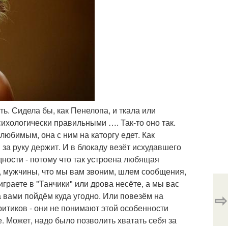
ть. Сидела бы, как Пенелопа, и ткала или
хологически правильными …. Так-то оно так.
юбимым, она с ним на каторгу едет. Как
 за руку держит. И в блокаду везёт исхудавшего
едности - потому что так устроена любящая
ь, мужчины, чтo мы вам звоним, шлем сообщения,
граете в "Танчики" или дрова несёте, а мы вас
⇨
а вами пойдём куда угодно. Или повезём на
итиков - они не понимают этой особенности
. Может, надо было позволить хватать себя за