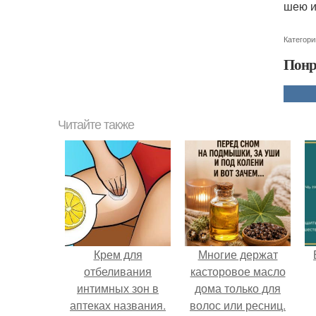
шею и
Категори
Понр
Читайте также
Крем для
Многие держат
отбеливания
касторовое масло
интимных зон в
дома только для
аптеках названия.
волос или ресниц.