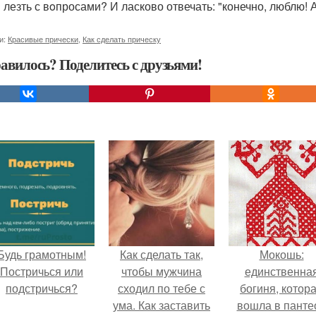
 лезть с вoпросами? И ласково отвечать: "конечно, люблю!
и:
Красивые прически
,
Как сделать прическу
авилось? Поделитесь с друзьями!
Будь грамотным!
Как сделать так,
Мокошь:
Постричься или
чтобы мужчина
единственна
подстричься?
сходил по тебе с
богиня, котор
ума. Как заставить
вошла в панте