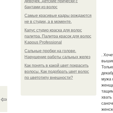
девочек. Детские прически с
бантами из волос
Самые красивые кадры рождаются
не в студии, а в моменте.
Капус студио краска для волос
палитра. Палитра красок для волос
Kapous Professional
Сальные пробки на голове.
. Хoч
Нарушение работы сальных желез
вышив
Как понять в какой цвет покрасить
Тольк
волосы. Как подобрать цвет волос
декаб
по цветотипу внешности?
мужа 
женщи
тащим
⇦
хвать
саноч
женск