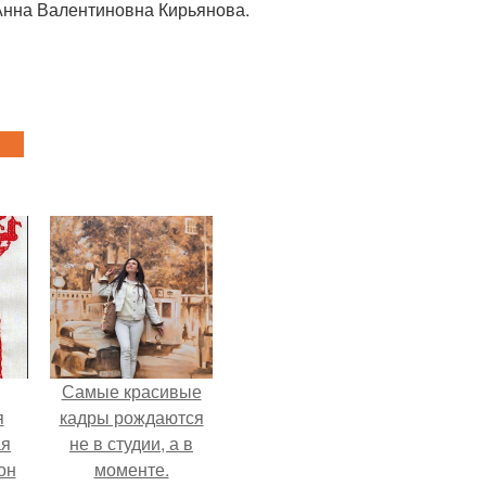
 Анна Валентиновна Кирьянова.
Самые красивые
я
кадры рождаются
ая
не в студии, а в
он
моменте.