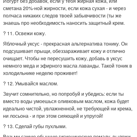
Йогурт без добавок, если у тебя жирная кожа, или
сметана 20%-ной жирности, если кожа сухая - и через
полчаса никаких следов твоей забывчивости (ты же
знаешь про необходимость наносить защитный крем.
? 11. Освежи кожу.
Яблочный уксус - прекрасная альтернатива тонику. Он
подсушивает прыщи, обеззараживает кожу и отлично
очищает. Чтобы не пересушить кожу, добавь в уксус
немного меда и эфирного масла лаванды. Такой тоник в
холодильнике неделю проживет!
? 12. Умывайся маслом.
Звучит сомнительно, но попробуй и убедись: если ты
вместо воды умоешься оливковым маслом, кожа будет
идеально чистой, увлажненной, не требующей ни крема,
ни лосьона - и при этом сияющей и упругой!
? 13. Сделай губы пухлыми.
Возьми самую обычную гигиеническую помаду, выложи