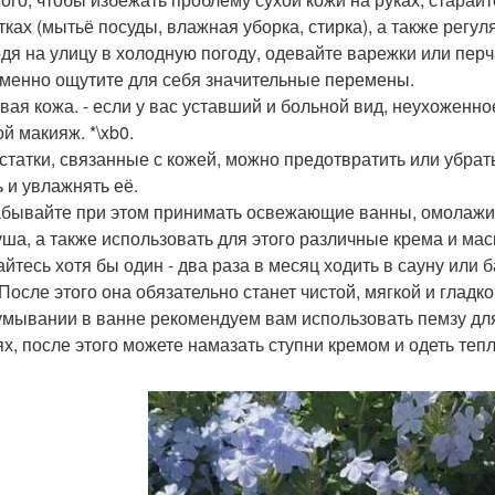
тках (мытьё посуды, влажная уборка, стирка), а также регу
одя на улицу в холодную погоду, одевайте варежки или пер
менно ощутите для себя значительные перемены.
вая кожа. - если у вас уставший и больной вид, неухоженно
й макияж. *\xb0.
остатки, связанные с кожей, можно предотвратить или убрать
ь и увлажнять её.
забывайте при этом принимать освежающие ванны, омолажив
уша, а также использовать для этого различные крема и мас
райтесь хотя бы один - два раза в месяц ходить в сауну или 
После этого она обязательно станет чистой, мягкой и гладко
 умывании в ванне рекомендуем вам использовать пемзу для 
ях, после этого можете намазать ступни кремом и одеть теп