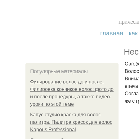
прическ
главная
как
Нес
Care@
Волос
Популярные материалы
Внима
Филирование волос до и после.
впеча
Филировка кончиков волос: фото до
Согла
и после процедуры, а также видео-
же с 
уроки по этой теме
Капус студио краска для волос
палитра. Палитра красок для волос
Kapous Professional