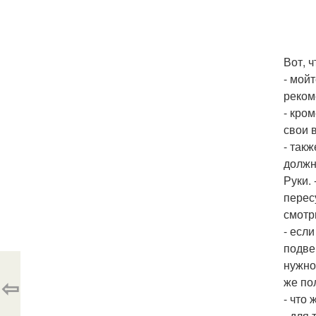
Вот, 
- мой
реком
- кром
свои 
- так
должн
Руки.
перес
смотри
- есл
подве
нужно
⇦
же по
- что 
- для