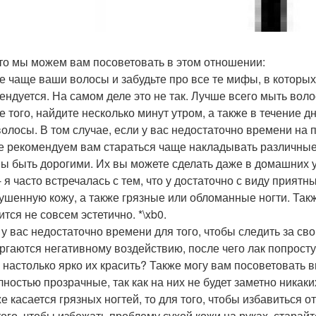
что мы можем вам посоветовать в этом отношении:
те чаще ваши волосы и забудьте про все те мифы, в которых
ендуется. На самом деле это не так. Лучше всего мыть волос
е того, найдите несколько минут утром, а также в течение д
волосы. В том случае, если у вас недостаточно времени на 
же рекомендуем вам стараться чаще накладывать различные 
ы быть дорогими. Их вы можете сделать даже в домашних у
 - я часто встречалась с тем, что у достаточно с виду прия
ушенную кожу, а также грязные или обломанные ногти. Также
тся не совсем эстетично. *\xb0.
и у вас недостаточно времени для того, чтобы следить за с
ргаются негативному воздействию, после чего лак попросту 
 настолько ярко их красить? Также могу вам посоветовать 
лностью прозрачные, так как на них не будет заметно никаки
же касается грязных ногтей, то для того, чтобы избавиться 
 того, чтобы избежать проблему сухой кожи на руках, стар