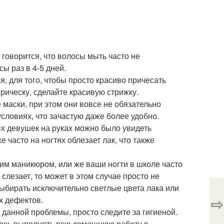
 говорится, что волосы мыть часто не
ы раз в 4-5 дней.
ня, для того, чтобы просто красиво причесать
прическу, сделайте красивую стрижку.
маски, при этом они вовсе не обязательно
словиях, что зачастую даже более удобно.
тных девушек на руках можно было увидеть
 часто на ногтях облезает лак, что также
воим маникюром, или же ваши ногти в школе часто
слезает, то может в этом случае просто не
выбирать исключительно светлые цвета лака или
⇨
х дефектов.
от данной проблемы, просто следите за гигиеной.
айтесь выполнять всю домашнюю работу в