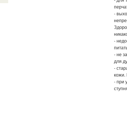
перча
- вых
непре
Здоро
никако
- нед
питат
- не 
для д
- ста
кожи. 
- при
ступн