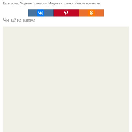
Категории:
Модные прически
,
Модные стрижки
,
Легкие прически
Читайте также
Как лучше спать с собранными волосами или
распущенными. Эффективный уход за волосами перед
сном для их ночного восстановления