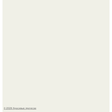
Красивая кожа начинается не с дорогой косметики, а с
правильного ухода.
Это снова случилось ….
© 2026 Красивые прически