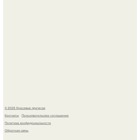
Алдонин вернулся в Москву после почти года лечения в
Германии.
В том случае, если у вас новая стрижка (как у маши), вам
точно нужна фотосессия!
© 2026 Красивые прически
Контакты
Пользовательское соглашение
Политика конфидециальности
Обратная связь