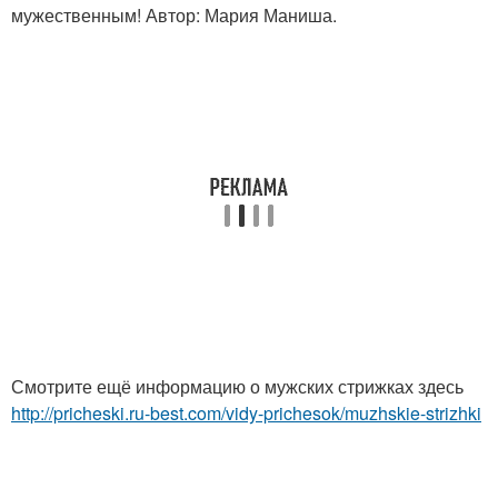
мужественным! Автор: Мария Маниша.
Смотрите ещё информацию о мужских стрижках здесь
http://pricheski.ru-best.com/vidy-prichesok/muzhskie-strizhki