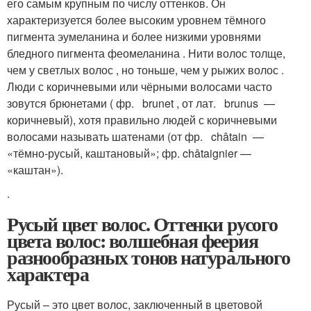
его самым крупным по числу оттенков. Он
характеризуется более высоким уровнем тёмного
пигмента эумеланина и более низкими уровнями
бледного пигмента феомеланина . Нити волос толще,
чем у светлых волос , но тоньше, чем у рыжих волос .
Люди с коричневыми или чёрными волосами часто
зовутся брюнетами ( фр. brunet , от лат. brunus —
коричневый), хотя правильно людей с коричневыми
волосами называть шатенами (от фр. châtain —
«тёмно-русый, каштановый»; фр. châtaignier —
«каштан»).
.
Русый цвет волос. Оттенки русого
цвета волос: волшебная феерия
разнообразных тонов натурального
характера
Русый – это цвет волос, заключенный в цветовой