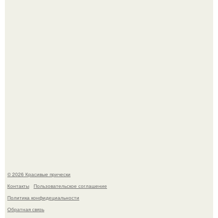
Это снова случилось ….
В том случае, если у вас новая стрижка (как у маши), вам
точно нужна фотосессия!
© 2026 Красивые прически
Контакты
Пользовательское соглашение
Политика конфидециальности
Обратная связь