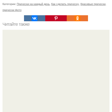
Категории:
Прически на каждый день
,
Как сделать прическу
,
Красивые прически
,
прически фото
Читайте также
Схемы окрашивания омбре шатуш балаяж. Как выбрать
окрашивание для себя