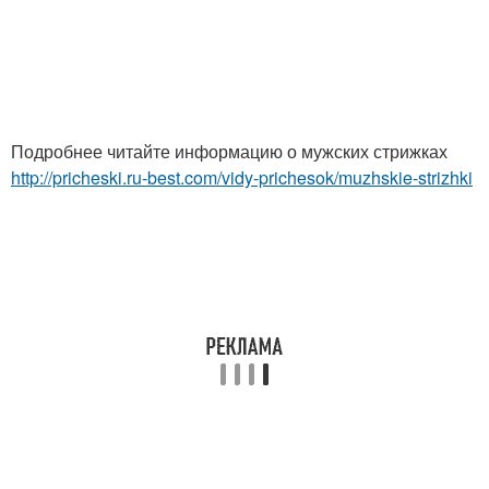
Подробнее читайте информацию о мужских стрижках
http://pricheski.ru-best.com/vidy-prichesok/muzhskie-strizhki