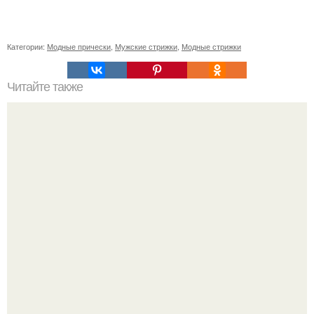
Категории:
Модные прически
,
Мужские стрижки
,
Модные стрижки
Читайте также
Пышная прическа на выпускной на основе хвостов.