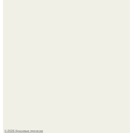
Это снова случилось ….
Борющийся с раком поджелудочной железы Евгений
Алдонин вернулся в Москву после почти года лечения в
Германии.
© 2026 Красивые прически