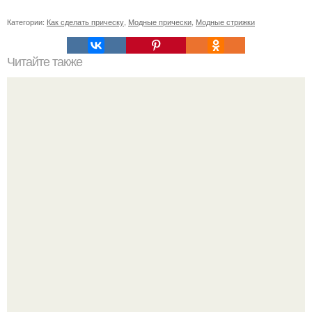
Категории:
Как сделать прическу
,
Модные прически
,
Модные стрижки
Читайте также
Как убрать желтые корни после окрашивания. С чего
начинается желтизна