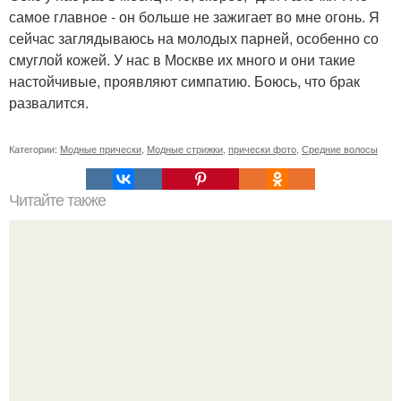
самое главное - он больше не зажигает во мне огонь. Я
сейчас заглядываюсь на молодых парней, особенно со
смуглой кожей. У нас в Москве их много и они такие
настойчивые, проявляют симпатию. Боюсь, что брак
развалится.
Категории:
Модные прически
,
Модные стрижки
,
прически фото
,
Средние волосы
Читайте также
Как смыть цвет волос в домашних условиях. 20
способов, как смыть черный цвет с волос