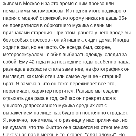
живем в Москве и за это время с ним произошли
немыслимы метаморфозы. Из подтянутого поджарого
парня с модной стрижкой, которому никак не дашь 35+
он превратился в обрюзгшего мужика с явными
признаками старения. При этом, работа у него вроде бы
без особых стрессов - он айтишник, сидит дома. Иногда
ходит в зал, но не часто. Он всегда был, скорее,
метеросексуалом - любил выбирать одежду, следил за
собой. Ему 42 года и за последние годы особенно наша
разница в возрасте стала заметнее, на фотографиях он
выглядит, как мой отец или самое лучшее - старший
брат. Я замечаю, что он тоже переживает все это,
нервничает, характер портится. Раньше мы ездили
отдыхать два раза в год, сейчас он превратился в
унылого депрессивного мужика средних лет с
выражением на лице, как будто он постоянно страдает.
Я, конечно, понимала, что разница у нас приличная, но
не думала, что так быстро она скажется на отношениях.
Секс у нас раз в месяц и то, скорее, "для Галочки". Но