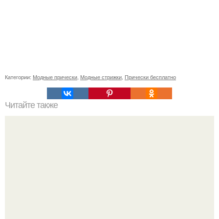
Категории:
Модные прически
,
Модные стрижки
,
Прически бесплатно
Читайте также
Энергетические ловушки: крадники.