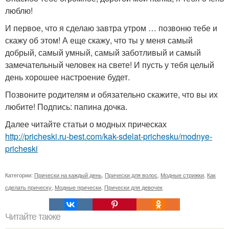
люблю!
И первое, что я сделаю завтра утром … позвоню тебе и
скажу об этом! А еще скажу, что ты у меня самый
добрый, самый умный, самый заботливый и самый
замечательный человек на свете! И пусть у тебя целый
день хорошее настроение будет.
Позвоните родителям и обязательно скажите, что вы их
любите! Подпись: папина дочка.
Далее читайте статьи о модных прическах
http://pricheski.ru-best.com/kak-sdelat-prichesku/modnye-
pricheski
Категории:
Прически на каждый день
,
Прически для волос
,
Модные стрижки
,
Как
сделать прическу
,
Модные прически
,
Прически для девочек
Читайте также