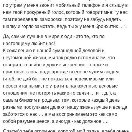
по утрам у меня звонит мобильный телефон и я слышу в
нем твой прокуреный голос, который говорит мне: "у вас
там передавали заморозки, поэтому не забудь надеть
шапку и горло замотать, ведь ты ж у меня бронхитик …".
Да, самые лучшие в мире люди - это те, кто по
настоящему любит нас!
К сожалению в нашей сумашедшей деловой и
неугомонной жизни, мы так редко вспоминаем, что
говорить спасибо и другие искренние, теплые и
приятные слова надо прежде всего не чужим людям
(чтоб, не дай бог, не показаться невежливыми или
невоспитанными, не утратить налаженные деловые
отношения, не потерять какие-то связи … и т. д. ), а
самым близким и родным: тем, которые каждый день
разными поступками делают нашу жизнь лучше и всегда
заботятся о нас … а мы воспринимаем это как само
собой разумеещееся, а иногда - как должное ….
Спасибо тебе огромное, дорогой мой папка, я тебя очень