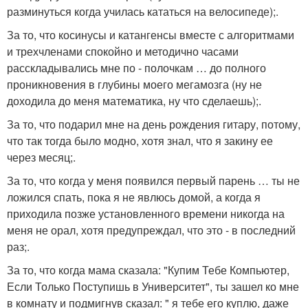
разминуться когда училась кататься на велосипеде);.
За то, что косинусы и катангенсы вместе с алгоритмами
и трехчленами спокойно и методично часами
расскладывались мне по - полочкам … до полного
проникновения в глубины моего мегамозга (ну не
доходила до меня математика, ну что сделаешь);.
За то, что подарил мне на день рождения гитару, потому,
что так тогда было модно, хотя знал, что я закину ее
через месяц;.
За то, что когда у меня появился первый парень … ты не
ложился спать, пока я не явлюсь домой, а когда я
приходила позже установленного времени никогда на
меня не орал, хотя предупреждал, что это - в последний
раз;.
За то, что когда мама сказала: "Купим Тебе Компьютер,
Если Только Поступишь в Университет", ты зашел ко мне
в комнату и подмигнув сказал: " я тебе его куплю, даже