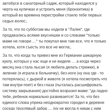
автобусе в санаторный садик, который находился у
черта на куличках и устроить меня (бронхитика) в
который во времена перестройки стоило тебе первых
седых волос;.
За то, что по субботам мы ходили в "Лалек", где
продавались всякие вкусняшки и со словами "только
маме не говори …" ты покупал мне там все, что я только
хотела, хотя съесть это все не могла;.
За то, что когда ты привез мне из Германии шикарную
куклу, которых у нас еще и не видели … а когда через
месяц она стала лысая (я любила делать стрижки), в
зеленке (я играла в больничку), без ноги (ну она где - то
потерялась), с дыркой в животе (я хотела посмотреть что
там внутри поет) и без глаза (пыталась расшифровать
систему закрывания) достойно возразил маме: "да ладно
тебе, ребенок нормально развивается! За то, что без
единого слова упрека неоднократно городил в деревне
соседу трухлявый забор … (ну не могла я никак с ним