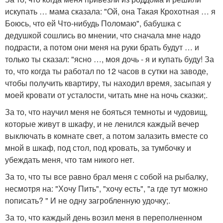
искупать … мама сказала: "Ой, она Такая Крохотная … я
Боюсь, что ей Что-нибудь Поломаю", бабушка с
дедушкой сошлись во мнении, что сначала мне надо
подрасти, а потом они меня на руки брать будут … и
только ты сказал: "ясно …, моя дочь - я и купать буду! За
то, что когда ты работал по 12 часов в сутки на заводе,
чтобы получить квартиру, ты находил время, засыпая у
моей кровати от усталости, читать мне на ночь сказки;.
За то, что научил меня не бояться темноты и чудовищ,
которые живут в шкафу, и не ленился каждый вечер
выключать в комнате свет, а потом залазить вместе со
мной в шкаф, под стол, под кровать, за тумбочку и
убеждать меня, что там никого нет.
За то, что ты все равно брал меня с собой на рыбалку,
несмотря на: "Хочу Пить", "хочу есть", "а где тут можно
пописать? " И не одну загробленную удочку;.
За то, что каждый день возил меня в переполненном