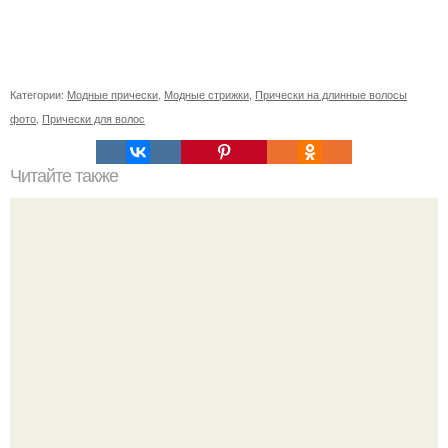
Категории:
Модные прически
,
Модные стрижки
,
Прически на длинные волосы
фото
,
Прически для волос
Читайте также
Следователи мотовилихинского района работают по
уголовному делу, возбужденному 6 мая текущего года,
об изнасиловании жительницы Перми.