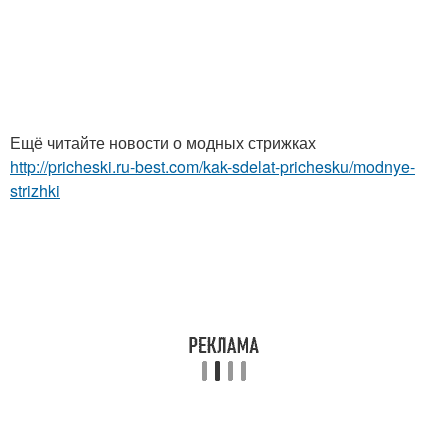
Ещё читайте новости о модных стрижках
http://pricheski.ru-best.com/kak-sdelat-prichesku/modnye-
strizhki