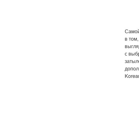
Самой
в том
выгля
с выб
затыл
допол
Korea