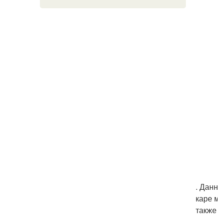
. Дан
каре 
также