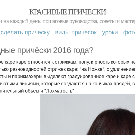
КРАСИВЫЕ ПРИЧЕСКИ
и на каждый день. пошаговые руководства, советы и масте
 сделать прическу
виды причесок
уроки
фот
ные причёски 2016 года?
е каре каре относится к стрижкам, популярность которых не
лько разновидностей стрижек каре: "на Ножке", с удлинением,
сты и парикмахеры выделяют градуированное каре и каре с
нчатыми линиями, которые создаются на кончиках прядей, в
нительный объем и "Лохматость"