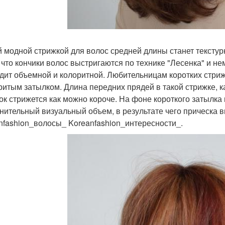
 модной стрижкой для волос средней длины станет текстур
, что кончики волос выстригаются по технике "Лесенка" и не
дит объемной и колоритной. Любительницам коротких стриж
ритым затылком. Длина передних прядей в такой стрижке, ка
ок стрижется как можно короче. На фоне короткого затылк
нительный визуальный объем, в результате чего прическа в
nfashion_волосы_ Koreanfashion_интересности_.