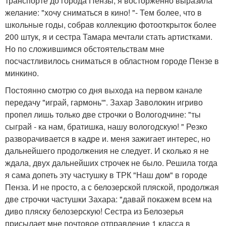
транспорте до города Пензы, я восторженно выразила
желание: "хочу сниматься в кино! "- Тем более, что в
школьные годы, собрав коллекцию фотооткрыток более
200 штук, я и сестра Тамара мечтали стать артистками.
Но по сложившимся обстоятельствам мне
посчастливилось сниматься в областном городе Пензе в
минкино.
Постоянно смотрю со дня выхода на первом канале
передачу "играй, гармонь'". Захар Заволокин игриво
пропел лишь только две строчки о Вологодчине: "ты
сыграй - ка нам, братишка, нашу вологодскую! " Резко
разворачивается в кадре и. меня зажигает интерес, но
дальнейшего продолжения не следует. И сколько я не
ждала, двух дальнейших строчек не было. Решила тогда
я сама допеть эту частушку в ТРК "Наш дом" в городе
Пенза. И не просто, а с белозерской пляской, продолжая
две строчки частушки Захара: "давай покажем всем на
диво пляску белозерскую! Сестра из Белозерья
присылает мне почтовое отправление 1 класса в