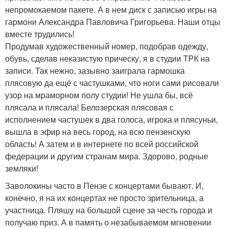
непромокаемом пакете. А в нем диск с записью игры на
гармони Александра Павловича Григорьева. Наши отцы
вместе трудились!
Продумав художественный номер, подобрав одежду,
обувь, сделав неказистую прическу, я в студии ТРК на
записи. Так нежно, зазывно заиграла гармошка
плясовую да ещё с частушками, что ноги сами рисовали
узор на мраморном полу студии! Не ушла бы, всё
плясала и плясала! Белозерская плясовая с
исполнением частушек в два голоса, игрока и плясуньи,
вышла в эфир на весь город, на всю пензенскую
область! А затем и в интернете по всей российской
федерации и другим странам мира. Здорово, родные
земляки!
Заволокины часто в Пензе с концертами бывают. И,
конечно, я на их концертах не просто зрительница, а
участница. Пляшу на большой сцене за честь города и
получаю приз. А в память о незабываемом мгновении