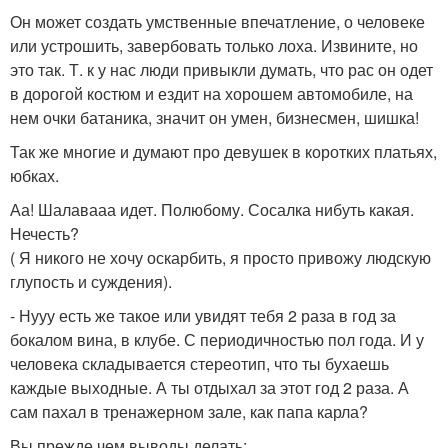
Он может создать умственные впечатление, о человеке
или устрошить, завербовать только лоха. Извините, но
это так. Т. к у нас люди привыкли думать, что рас он одет
в дорогой костюм и ездит на хорошем автомобиле, на
нем очки батаника, значит он умен, бизнесмен, шишка!
Так же многие и думают про девушек в коротких платьях,
юбках.
Аа! Шалавааа идет. Полюбому. Сосалка нибуть какая.
Нечесть?
( Я никого не хочу оскарбить, я просто привожу людскую
глупость и суждения).
- Нууу есть же такое или увидят тебя 2 раза в год за
бокалом вина, в клубе. С периодичностью пол года. И у
человека складывается стереотип, что ты бухаешь
каждые выходные. А ты отдыхал за этот год 2 раза. А
сам пахал в тренажерном зале, как папа карла?
Вы прежде чем выводы делать: