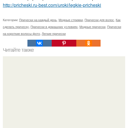
http://pricheski.ru-best.com/uroki/legkie-pricheski
Категории:
Прически на каждый день
,
Модные стрижки
,
Прически для волос
,
Как
сделать прическу
,
Прически в домашних условиях
,
Модные прически
,
Прически
на короткие волосы фото
,
Легкие прически
Читайте также
Как разогреть чувства мужа?