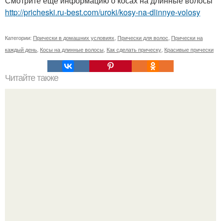
Смотрите ещё информацию о косах на длинные волосы
http://pricheski.ru-best.com/uroki/kosy-na-dlinnye-volosy
Категории:
Прически в домашних условиях
,
Прически для волос
,
Прически на
каждый день
,
Косы на длинные волосы
,
Как сделать прическу
,
Красивые прически
Читайте также
1. мы собираем волосы в низкий хвост, оставив на
висках волосы свободными.