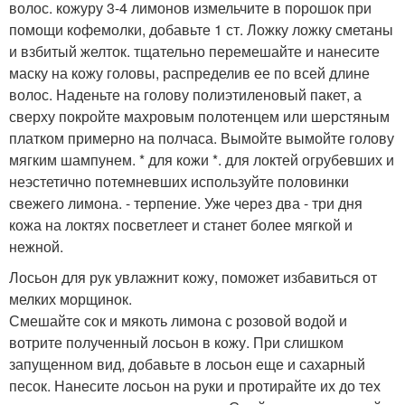
волос. кожуру 3-4 лимонов измельчите в порошок при
помощи кофемолки, добавьте 1 ст. Ложку ложку сметаны
и взбитый желток. тщательно перемешайте и нанесите
маску на кожу головы, распределив ее по всей длине
волос. Наденьте на голову полиэтиленовый пакет, а
сверху покройте махровым полотенцем или шерстяным
платком примерно на полчаса. Вымойте вымойте голову
мягким шампунем. * для кожи *. для локтей огрубевших и
неэстетично потемневших используйте половинки
свежего лимона. - терпение. Уже через два - три дня
кожа на локтях посветлеет и станет более мягкой и
нежной.
Лосьон для рук увлажнит кожу, поможет избавиться от
мелких морщинок.
Смешайте сок и мякоть лимона с розовой водой и
вотрите полученный лосьон в кожу. При слишком
запущенном вид, добавьте в лосьон еще и сахарный
песок. Нанесите лосьон на руки и протирайте их до тех