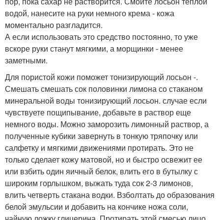
пор, пока сахар не растворится. Смойте лосьон теплой
водой, нанесите на руки немного крема - кожа
моментально разгладится.
А если использовать это средство постоянно, то уже
вскоре руки станут мягкими, а морщинки - менее
заметными.
Для пористой кожи поможет тонизирующий лосьон -.
Смешать смешать сок половинки лимона со стаканом
минеральной воды тонизирующий лосьон. случае если
чувствуете пощипывание, добавьте в раствор еще
немного воды. Можно заморозить лимонный раствор, а
полученные кубики завернуть в тонкую тряпочку или
салфетку и мягкими движениями протирать. Это не
только сделает кожу матовой, но и быстро освежит ее
или взбить один яичный белок, влить его в бутылку с
широким горлышком, выжать туда сок 2-3 лимонов,
влить четверть стакана водки. Взболтать до образования
белой эмульсии и добавить на кончике ножа соли,
чайную ложку глицерина. Протирать этой смесью лицо