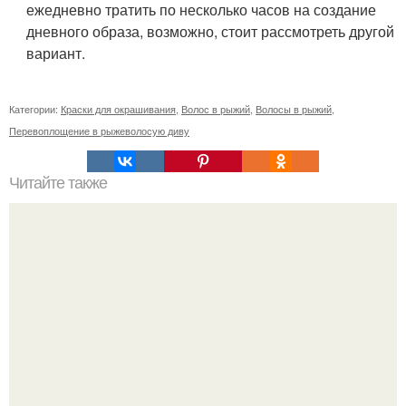
ежедневно тратить по несколько часов на создание
дневного образа, возможно, стоит рассмотреть другой
вариант.
Категории:
Краски для окрашивания
,
Волос в рыжий
,
Волосы в рыжий
,
Перевоплощение в рыжеволосую диву
Читайте также
Крем для отбеливания интимных зон в аптеках
названия. Отбеливание кожи в домашних условиях