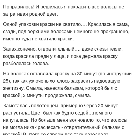
Понравилось! И решилась я покрасить все волосы не
затрагивая родной цвет.
Одной упаковки краски не хватило…. Красилась я сама,
сзади, под верхними волосами немного не прокрашено,
именно туда не хватило краски.
Запах,конечно, отвратительный…. даже слезы текли,
когда красила пряди у лица, и пока держала краску
разболелась голова.
На волосах оставляла краску на 30 минут (по инструкции
25), так как уж очень хотелось закрасить надоевшую
желтизну. Смыла, нанесла бальзам, которой был с
краской, 3 минуты продержала, смыла.
Замоталась полотенцем, примерно через 20 минут
распустила. Цвет был как будто седой…немного
напугалась. Но больше меня волновало то, что волосы
не могла никак расчесать - отвратительный бальзам с
краской! В итоге со спреем все таки разодрала.