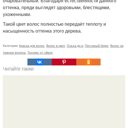
очаровательный. Благодаря естественности данного
оттенка, пряди выглядят здоровыми, блестящими,
ухоженными.
Такой цвет волос полностью передаёт теплоту и
насыщенность оттенка этого дерева.
Категории:
Краска для волос
,
Волос в цвет
,
Ольха до и
,
Песчаный берег
,
Волос на
темные волосы
,
Техникс от эйвон
Читайте также
Схемы окрашивания омбре шатуш балаяж. Как выбрать