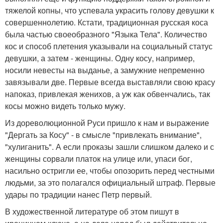
тяжелой копны, что успевала украсить голову девушки к
совершеннолетию. Кстати, традиционная русская коса
была частью своеобразного "Языка Тела". Количество
кос и способ плетения указывали на социальный статус
девушки, а затем - женщины. Одну косу, например,
носили невесты на выданье, а замужние непременно
завязывали две. Первые всегда выставляли свою красу
напоказ, привлекая женихов, а уж как обвенчались, так
косы можно видеть только мужу.
Из дореволюционной Руси пришло к нам и выражение
"Дергать за Косу" - в смысле "привлекать внимание",
"хулиганить". А если проказы зашли слишком далеко и с
женщины сорвали платок на улице или, упаси бог,
насильно остригли ее, чтобы опозорить перед честными
людьми, за это полагался официальный штраф. Первые
удары по традиции нанес Петр первый.
В художественной литературе об этом пишут в