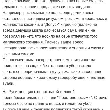
старые обычаи, сколько вдохнуло в них новые смыслы,
однако в сознании народа все слилось воедино.
Например, расчесывание волос еще долгие века
оставалось настоящим ритуалом: регламентировалось и
количество касаний, и "Допуск" к гребню (далеко не
всегда девушка могла расчесаться сама или ей не
позволял этикет), что носило на себе отпечаток того
магического сознания. Расчесывание волос
ассоциировалось с восстановлением энергии и связи с
высшими силами.
С повсеместным распространением христианства
появляться на людях без головного убора стало
считаться неприличным, а мусульманские завоевания
Европы добавили к женскому гардеробу еще и плотные
вуали.
На Руси женщин с непокрытой головой
пренебрежительно называли "Простоволосыми". Стричь
волосы было не принято вовсе, и головной убор
выполнял еще и функцию поддержки такой огромной и