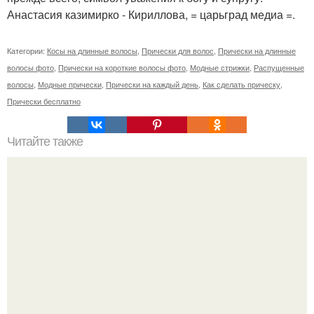
Анастасия казимирко - Кириллова, = царьград медиа =.
Категории:
Косы на длинные волосы
,
Прически для волос
,
Прически на длинные
волосы фото
,
Прически на короткие волосы фото
,
Модные стрижки
,
Распущенные
волосы
,
Модные прически
,
Прически на каждый день
,
Как сделать прическу
,
Прически бесплатно
Читайте также
Маски с горчицей для волос.