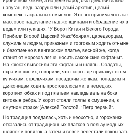
ироничном ключе, а на деле народ был действительно
напуган, ведь разрушали целый архетип, целый
комплекс сакральных смыслов. Это воспринималось как
массовое надругание над женщинами и обращение их в
ведьм или гулящих. "У Ворот Китая и Белого Города
Прибили Второй Царский Указ:"боярам, царедворцам,
служилым людям, приказным и торговым ходить отныне
и безотменно в венгерском платье, весной же, когда
станет от морозов легче, носить саксонские кафтаны".
На крюках вывесили эти кафтаны и шляпы. Солдаты,
охранявшие их, говорили, что скоро - де прикажут всем
купчихам, стрельчихам, посадским женкам, попадьям и
дьяконицам ходить простоволосыми, в немецких
коротких юбках и под платьем накладывать на бока
китовые ребра. У ворот стояли толпы в смущении, в
смутном страхе"(Алексей Толстой, "Петр первый".
Но традиция поддалась, хоть и неохотно, и горожанки
отказались от традиционных платков в пользу модных
шляпок и повязок, а затем и вовсе перестали покрывать