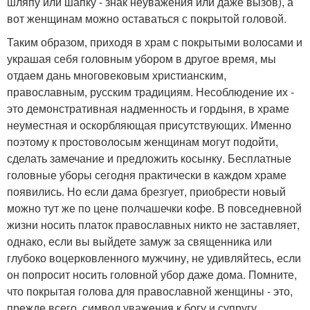
шляпу или шапку - знак неуважения или даже вызов), а
вот женщинам можно оставаться с покрытой головой.
Таким образом, приходя в храм с покрытыми волосами и
украшая себя головным убором в другое время, мы
отдаем дань многовековым христианским,
православным, русским традициям. Несоблюдение их -
это демонстративная надменность и гордыня, в храме
неуместная и оскорбляющая присутствующих. Именно
поэтому к простоволосым женщинам могут подойти,
сделать замечание и предложить косынку. Бесплатные
головные уборы сегодня практически в каждом храме
появились. Но если дама брезгует, приобрести новый
можно тут же по цене полчашечки кофе. В повседневной
жизни носить платок православных никто не заставляет,
однако, если вы выйдете замуж за священника или
глубоко воцерковленного мужчину, не удивляйтесь, если
он попросит носить головной убор даже дома. Помните,
что покрытая голова для православной женщины - это,
прежде всего, символ уважения к богу и супругу.