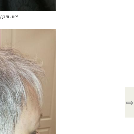
одальше!
⇨