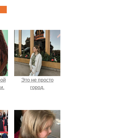
вой
Это не просто
и.
город.