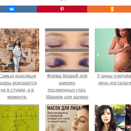
Самые красивые
Форма бровей для
У анны плетнё
кадры рождаются
широко
день ностальги
не в студии, а в
посаженных глаз.
моменте.
Макияж для далеко
посаженных глаз
пошагово