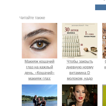
Читайте также
Макияж кошачий
Чтобы закрыть
глаз на каждый
дневную норму
день. «Кошачий»
витамина D
макияж глаз:
молоком, надо
разные варианты
выпить 30 литров
или съесть одну
чайную ложку
печени трески.