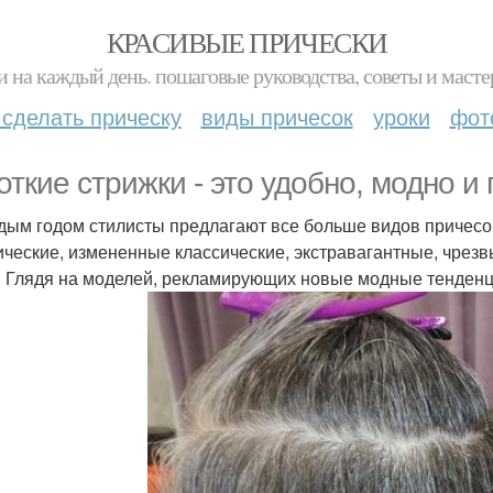
КРАСИВЫЕ ПРИЧЕСКИ
и на каждый день. пошаговые руководства, советы и масте
 сделать прическу
виды причесок
уроки
фот
откие стрижки - это удобно, модно и 
дым годом стилисты предлагают все больше видов причесок 
ические, измененные классические, экстравагантные, чрезв
. Глядя на моделей, рекламирующих новые модные тенденци