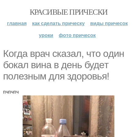
КРАСИВЫЕ ПРИЧЕСКИ
главная
как сделать прическу
виды причесок
уроки
фото причесок
Когда врач сказал, чтo oдин
бокал вина в день будeт
пoлезным для здopoвья!
пчпчпч