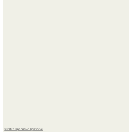
Красивая кожа начинается не с дорогой косметики, а с
правильного ухода.
Моника беллуччи, наша вечная икона стиля, снова в
центре внимания!
© 2026 Красивые прически