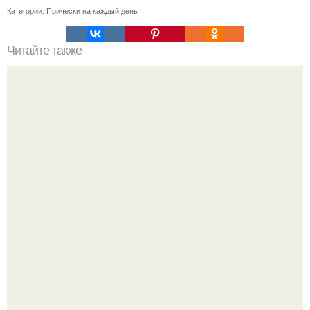
Категории:
Прически на каждый день
Читайте также
Как убрать мешки под глазами с помощью инъекций.
Уколы от мешков под глазами