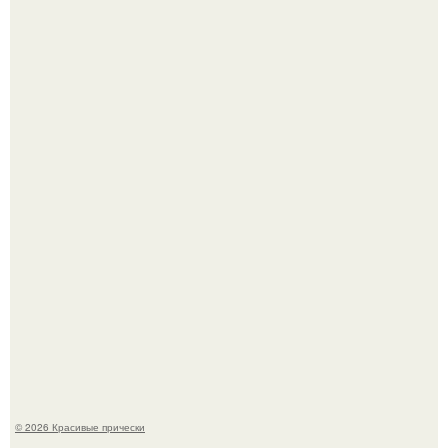
Это точно стоит заморозить!
"Начался новый роман?
© 2026 Красивые прически