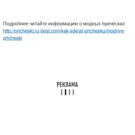
Подробнее читайте информацию о модных прическах
http://pricheski.ru-best.com/kak-sdelat-prichesku/modnye-
pricheski