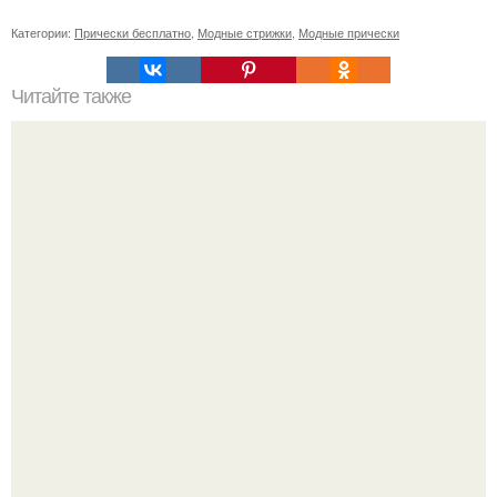
Категории:
Прически бесплатно
,
Модные стрижки
,
Модные прически
Читайте также
Статусы парикмахеров. 1. кто девушку стрижет, тот ее и
укладывает.