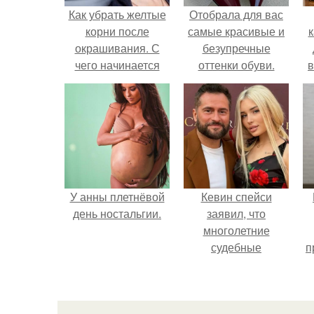
Как убрать желтые
Отобрала для вас
корни после
самые красивые и
к
окрашивания. С
безупречные
чего начинается
оттенки обуви.
в
желтизна
У анны плетнёвой
Кевин спейси
день ностальгии.
заявил, что
многолетние
судебные
п
разбирательства
практически
уничтожили его