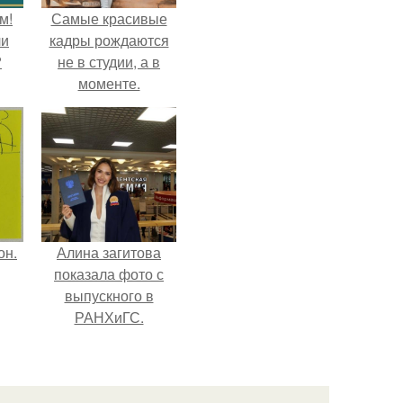
м!
Самые красивые
ли
кадры рождаются
?
не в студии, а в
моменте.
он.
Алина загитова
показала фото с
выпускного в
РАНХиГС.