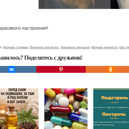
красивого настроения!
и:
Модные стрижки
,
Прически для волос
,
Красивые прически
,
Модные прически
,
Как сд
авилось? Поделитесь с друзьями!