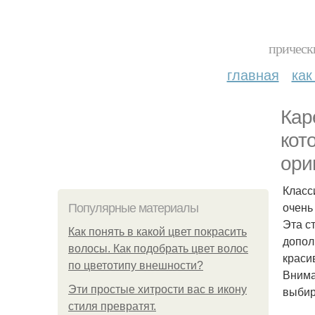
прическ
главная
как
Кар
кот
ори
Класс
очень
Популярные материалы
Эта с
Как понять в какой цвет покрасить
допол
волосы. Как подобрать цвет волос
краси
по цветотипу внешности?
Внима
Эти простые хитрости вас в икону
выбир
стиля превратят.