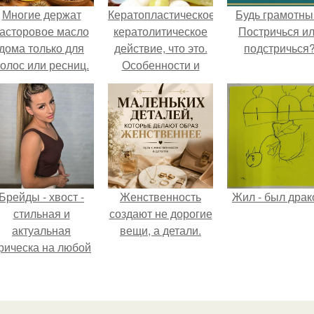
Многие держат
Кератопластическое
Будь грамотны
асторовое масло
кератолитическое
Постричься и
дома только для
действие, что это.
подстричься
олос или ресниц.
Особенности и
применение
кератолитических
препаратов
Брейды - хвост -
Женственность
Жил - был драк
стильная и
создают не дорогие
актуальная
вещи, а детали.
рическа на любой
случай.