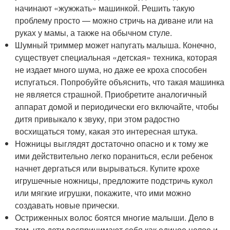
начинают «жужжать» машинкой. Решить такую
проблему просто — можно стричь на диване или на
руках у мамы, а также на обычном стуле.
Шумный триммер может напугать малыша. Конечно,
существует специальная «детская» техника, которая
не издает много шума, но даже ее кроха способен
испугаться. Попробуйте объяснить, что такая машинка
не является страшной. Приобретите аналогичный
аппарат домой и периодически его включайте, чтобы
дитя привыкало к звуку, при этом радостно
восхищаться тому, какая это интересная штука.
Ножницы выглядят достаточно опасно и к тому же
ими действительно легко пораниться, если ребенок
начнет дергаться или вырываться. Купите крохе
игрушечные ножницы, предложите подстричь кукол
или мягкие игрушки, покажите, что ими можно
создавать новые прически.
Остриженных волос боятся многие малыши. Дело в
том, что дети воспринимают себя как единое целое и