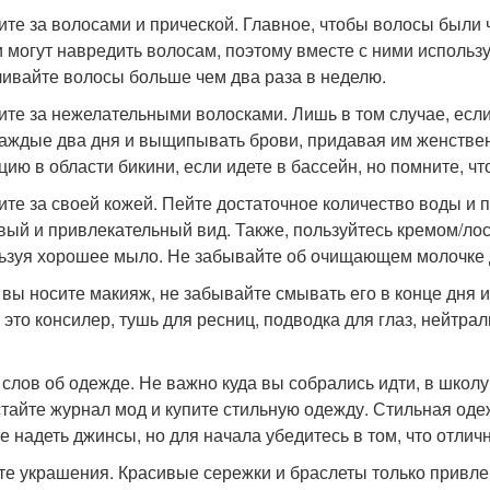
дите за волосами и прической. Главное, чтобы волосы были
и могут навредить волосам, поэтому вместе с ними исполь
чивайте волосы больше чем два раза в неделю.
дите за нежелательными волосками. Лишь в том случае, есл
каждые два дня и выщипывать брови, придавая им женствен
цию в области бикини, если идете в бассейн, но помните, ч
дите за своей кожей. Пейте достаточное количество воды и 
вый и привлекательный вид. Также, пользуйтесь кремом/ло
ьзуя хорошее мыло. Не забывайте об очищающем молочке 
и вы носите макияж, не забывайте смывать его в конце дня 
 это консилер, тушь для ресниц, подводка для глаз, нейтра
у слов об одежде. Не важно куда вы собрались идти, в школу
тайте журнал мод и купите стильную одежду. Стильная оде
е надеть джинсы, но для начала убедитесь в том, что отличн
ите украшения. Красивые сережки и браслеты только привл