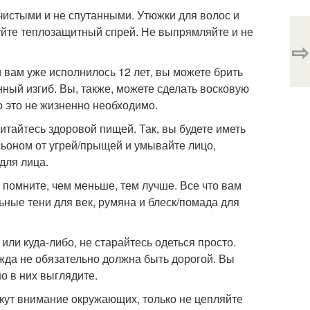
 чистыми и не спутанными. Утюжки для волос и
зуйте теплозащитный спрей. Не выпрямляйте и не
⇨
и вам уже исполнилось 12 лет, вы можете брить
ный изгиб. Вы, также, можете сделать восковую
то это не жизненно необходимо.
питайтесь здоровой пищей. Так, вы будете иметь
сьоном от угрей/прыщей и умывайте лицо,
для лица.
и помните, чем меньше, тем лучше. Все что вам
льные тени для век, румяна и блеск/помада для
 или куда-либо, не старайтесь одеться просто.
жда не обязательно должна быть дорогой. Вы
о в них выглядите.
екут внимание окружающих, только не цепляйте