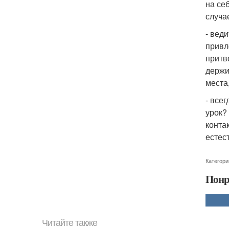
на се
случае
- вед
привл
притв
держи
места
- все
урок?
конта
естес
Категори
Понр
Читайте также