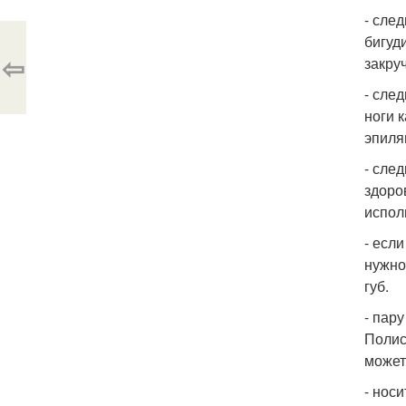
- сле
бигуд
⇦
закру
- сле
ноги 
эпиля
- сле
здоро
испол
- есл
нужно
губ.
- пар
Полис
может
- нос