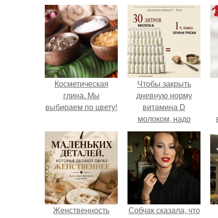
Косметическая
Чтобы закрыть
глина. Мы
дневную норму
выбираем по цвету!
витамина D
молоком, надо
выпить 30 литров
или съесть одну
чайную ложку
печени трески.
Женственность
Собчак сказала, что