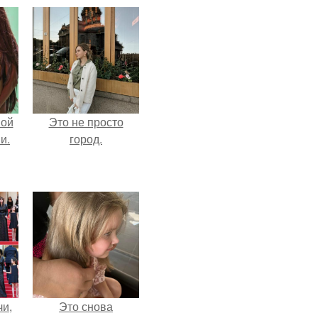
вой
Это не просто
и.
город.
чи,
Это снова