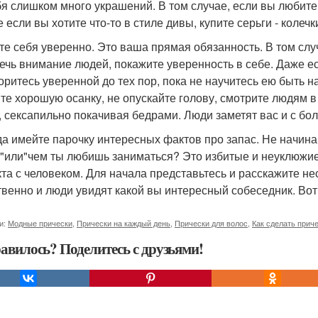
бя слишком много украшений. В том случае, если вы любите 
 если вы хотите что-то в стиле дивы, купите серьги - колечк
ите себя уверенно. Это ваша прямая обязанность. В том слу
ечь внимание людей, покажите уверенность в себе. Даже ес
оритесь уверенной до тех пор, пока не научитесь ею быть н
те хорошую осанку, не опускайте голову, смотрите людям в г
, сексапильно покачивая бедрами. Люди заметят вас и с бо
гда имейте парочку интересных фактов про запас. Не начинай
 "или"чем ты любишь заниматься? Это избитые и неуклюжи
кта с человеком. Для начала представьтесь и расскажите не
твенно и люди увидят какой вы интересный собеседник. Вот 
и:
Модные прически
,
Прически на каждый день
,
Прически для волос
,
Как сделать прич
авилось? Поделитесь с друзьями!