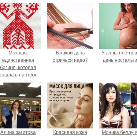
Мокошь:
В какой день
У анны плетнё
единственная
стричься надо?
день ностальги
богиня, которая
вошла в пантеон
князя Владимира.
Алина загитова
Красивая кожа
Моника беллуч