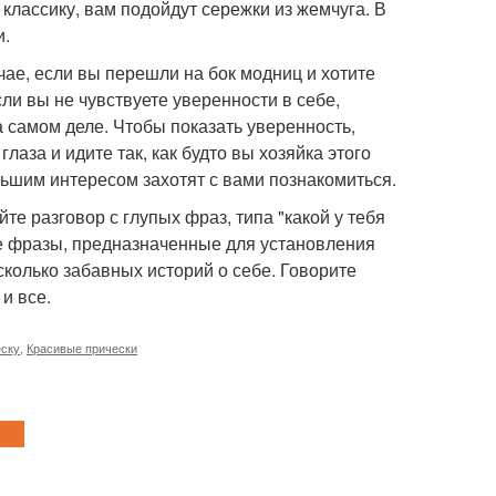
классику, вам подойдут сережки из жемчуга. В
и.
чае, если вы перешли на бок модниц и хотите
ли вы не чувствуете уверенности в себе,
а самом деле. Чтобы показать уверенность,
лаза и идите так, как будто вы хозяйка этого
льшим интересом захотят с вами познакомиться.
те разговор с глупых фраз, типа "какой у тебя
е фразы, предназначенные для установления
сколько забавных историй о себе. Говорите
и все.
еску
,
Красивые прически