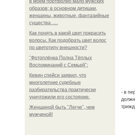
в моем портфолио мало мужских
образов; в основном детишки,
женщины, животные, фантазийные
существа ….
Как понять в какой цвет покрасить
волосы. Как подобрать цвет волос
по цветотипу внешности?
"Фотоплёнка Полна Тёплых
Воспоминаний с Семьей":
Кевин спейси заявил, что
многолетние судебные
разбирательства практически
- в п
уничтожили его состояние.
должн
трижд
Женщиной быть "Легче", чем
мужчиной!