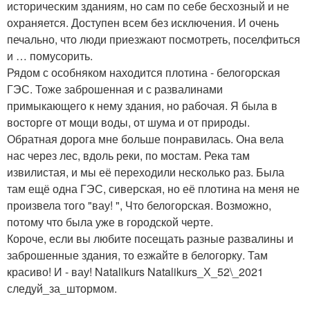
историческим зданиям, но сам по себе бесхозный и не
охраняется. Доступен всем без исключения. И очень
печально, что люди приезжают посмотреть, поселфиться
и … помусорить.
Рядом с особняком находится плотина - белогорская
ГЭС. Тоже заброшенная и с развалинами
примыкающего к нему здания, но рабочая. Я была в
восторге от мощи воды, от шума и от природы.
Обратная дорога мне больше понравилась. Она вела
нас через лес, вдоль реки, по мостам. Река там
извилистая, и мы её переходили несколько раз. Была
там ещё одна ГЭС, сиверская, но её плотина на меня не
произвела того "вау! ", Что белогорская. Возможно,
потому что была уже в городской черте.
Короче, если вы любите посещать разные развалины и
заброшенные здания, то езжайте в белогорку. Там
красиво! И - вау! Natalikurs Natalikurs_Х_52\_2021
следуй_за_штормом.