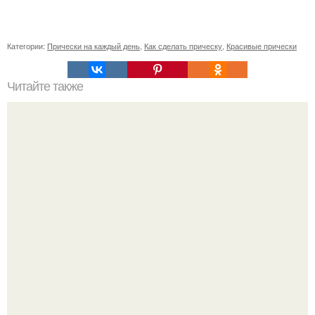
Категории:
Прически на каждый день
,
Как сделать прическу
,
Красивые прически
Читайте также
Если побриться налысо за сколько отрастут волосы. Как
я подстриглась налысо и как изменились волосы после
этого